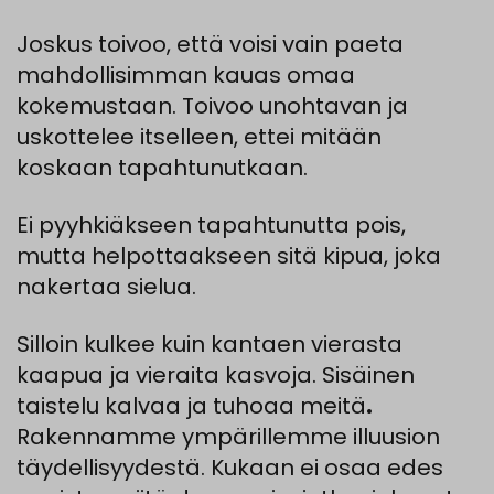
Joskus
toivoo
,
että
voisi
vain
paeta
mahdollisimman
kauas
omaa
kokemusta
an
.
Toivo
o
unohtavan
ja
uskottelee itselleen, ettei
mitään
koskaan
tapahtunutkaan.
Ei
pyyhkiäkseen
tapahtunutta
pois,
mutta
helpottaakseen
sitä
kipua
,
joka
nakertaa
sielua.
Silloin
kulkee
kuin
kantaen
vierasta
kaapua
ja
vieraita
kasvoja
.
Sisäinen
taistelu kalvaa ja tuhoaa meitä
.
Rakennamme
ympärillemme
illuusion
täydellisyydestä
.
Kukaan
ei
osaa
edes