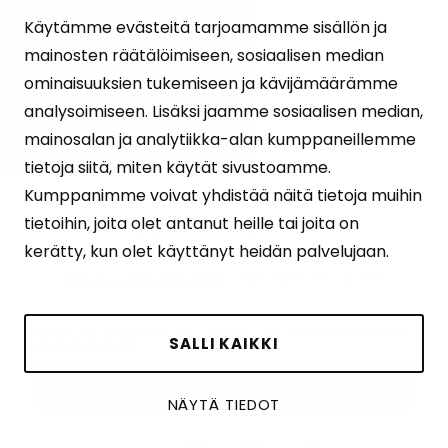
Sukunimi
(Pakollinen)
Käytämme evästeitä tarjoamamme sisällön ja
mainosten räätälöimiseen, sosiaalisen median
ominaisuuksien tukemiseen ja kävijämäärämme
analysoimiseen. Lisäksi jaamme sosiaalisen median,
Sähköposti
(Pakollinen)
mainosalan ja analytiikka-alan kumppaneillemme
tietoja siitä, miten käytät sivustoamme.
Kumppanimme voivat yhdistää näitä tietoja muihin
Ehdot
(Pakollinen)
tietoihin, joita olet antanut heille tai joita on
Tilaamalla uutiskirjeen hyväksyt
kerätty, kun olet käyttänyt heidän palvelujaan.
henkilötietojesi käsittelyn
tietosuojalausekkeen
osoittamalla tavalla.
Suojattu Google reCAPTCHA:lla. Lue
tietosuojaseloste
SALLI KAIKKI
ja
käyttöehdot
.
NÄYTÄ TIEDOT