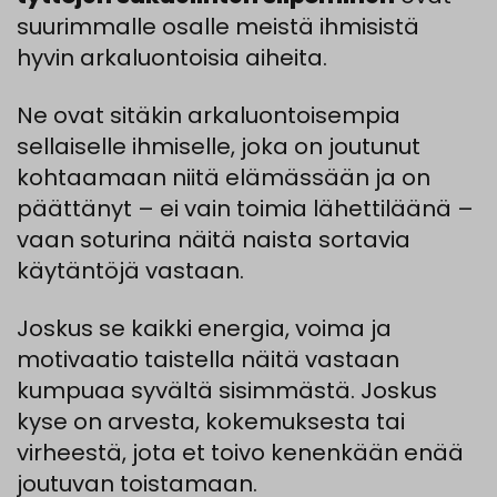
suurimmalle
osalle meistä
ihmisistä
hyvin
arkaluontoisia
aiheita
.
Ne
ovat
sitäkin
arkaluontoisempia
sellaiselle
ihmiselle
,
joka
o
n
joutun
u
t
kohtaamaan
niitä
elämässään
ja
on
päättänyt
–
ei
vain
toimia
lähettiläänä
–
vaan
soturina
näitä
naista
sortavia
käytäntöjä
vastaan.
Joskus
se
kaikki
energia
,
voima
ja
motivaatio
taistella
näitä
vastaan
kumpuaa
syvältä
sisimmästä
.
Joskus
kyse
on
arvesta
,
kokemuksesta
tai
virheestä
, jota et
toivo
kenenkään
enää
joutuvan
toistamaan.