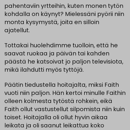
pahenta
viin
yrtteihin
,
kuten
mone
n
tytön
kohdalla
on
käynyt
?
Mielessäni
pyörii
niin
monta
kysymystä
,
joita
en
silloin
ajatellut.
Tottakai
huolehdimme
tuolloin
,
että
he
saavat
ruokaa
ja
päivän
tai
kahden
päästä
he
katsoivat
jo
paljon
televisiota
,
mikä
ilahdutti
myös
tyttöjä
.
Päätin
tiedustella
hoitajalta
,
miksi
Faith
vuoti
niin
paljon
.
Hän
kertoi
minulle
Faithin
olleen
kolmesta
tytöstä
rohkein
,
eikä
Faith
ollut
vastustellut
silpomista
niin
kuin
toiset
.
Hoitajalla oli ollut hyvin aikaa
leikata ja oli saanut leikattua koko