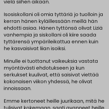
vielä
siihen
aikaan.
Isosiskollani
oli
omia
tyttäriä
jo
tuolloin
ja
kerran
hänen
kyläillessään
meillä
hän
ehdotti
asiaa
.
Hänen
tyttönsä
olivat
Liziä
vanhempia
ja
siskollani
oli
kiire
saada
tyttärensä
ympärileikattua
ennen
kuin
he kasvaisivat liian isoiksi.
Minulle ei tuottanut vaikeuksia vastata
myöntävästi ehdotukseen ja kun
serkukset kuulivat, että saisivat viettää
kokonaisen viikon yhdessä, he olivat
innoissaan.
Emme kertoneet heille juurikaan, mitä he
tulisivat kokemaan, saati avanneet heille