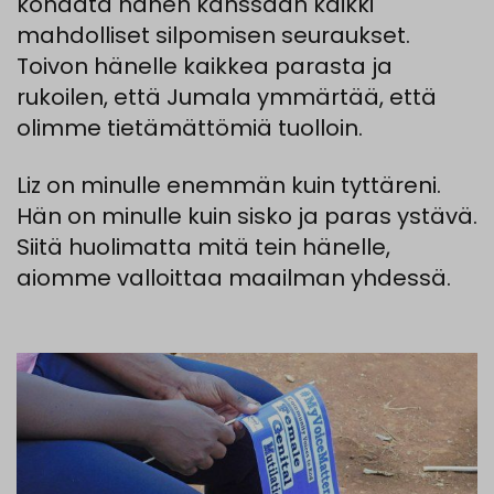
kohdata
hänen
kanssaan
kaikki
mahdolliset
silpomisen
seuraukset
.
Toivon
hänelle
kaikkea
parasta
ja
rukoilen
,
että
Jumala
ymmärtää
,
että
olimme
tietämättömiä
tuolloin
.
Liz on
minulle
enemmän
kuin
tyttäreni
.
Hän
on
minulle
kuin
sisko
ja paras
ystävä
.
Siitä
huolimatta
mitä
tein
hänelle
,
aiomme
valloittaa
maailman yhdessä.