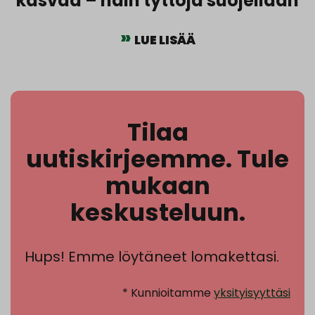
kasvaa – näin tyttöjä suojellaan
LUE LISÄÄ
Tilaa
uutiskirjeemme. Tule
mukaan
keskusteluun.
Hups! Emme löytäneet lomakettasi.
* Kunnioitamme
yksityisyyttäsi