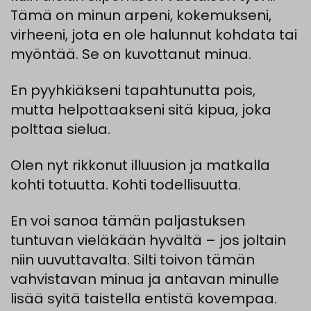
Tämä
on
minun
arpen
i
,
kokemukseni
,
virheeni
, jota en ole
halunnut
kohdata
tai
myöntää. Se on kuvottanut minua.
E
n
pyyhkiäkse
ni
tapahtunutta
pois,
mutta
helpottaakse
ni
sitä
kipua
,
joka
polt
taa
sielua
.
Olen
nyt
rikkonut
illuusion
ja
matkalla
kohti
totuutta.
Kohti todellisuutta.
En
voi
sanoa
tämän
paljastuksen
tuntuvan
vieläkään
hyvältä –
jos
joltain
niin
uuvuttavalta
.
Silti
toivon
tämän
vahvistavan
minua
ja
antavan
minulle
lisää
syitä
taistella
entistä
kovempaa
.