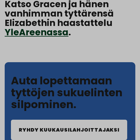
Katso Gracen ja hänen
vanhimman tyttärensä
Elizabethin haastattelu
YleAreenassa
.
Auta lopettamaan
tyttöjen sukuelinten
silpominen.
RYHDY KUUKAUSILAHJOITTAJAKSI