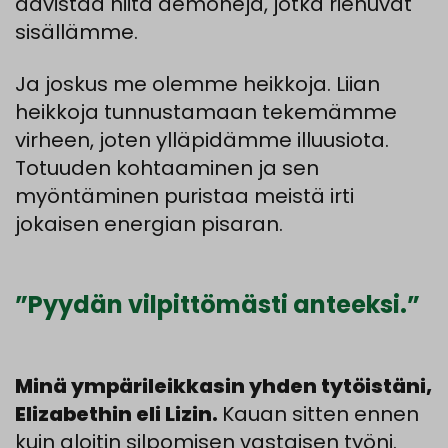
aavistaa
niitä
demoneja
,
jotka
riehuvat
sisällämme.
Ja
joskus
me
olemme
heikkoja
.
Liian
heikkoja
tunnustamaan
tekemämme
virheen
,
joten
ylläpidämme
illuusiota
.
Totuuden
kohtaaminen
ja
sen
myöntäminen
puristaa
meistä
irti
jokaisen
energian
pisaran.
”Pyydän vilpittömästi anteeksi.”
Minä ympärileikkasin yhden tytöistäni,
Elizabethin eli Lizin.
Kauan
sitten
ennen
kuin
aloitin
silpomisen
vastaisen
työni
.