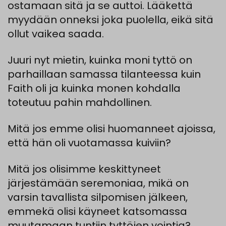
ostamaan
sitä
ja se
auttoi
.
Lääkettä
myydään
onneksi
joka
puolella
,
eikä
sitä
ollut vaikea saada.
Juuri
nyt
mietin
,
kuinka moni tyttö on
parhaillaan samassa tilanteessa kuin
Faith oli ja kuinka monen kohdalla
toteutuu pahin mahdollinen.
Mitä
jos
emme
olisi
huomanneet
ajoissa
,
että
hän
oli
vuotamassa
kuiviin
?
Mitä
jos
olisimme
keskittyneet
järjestä
mään
seremoniaa
,
mikä
on
varsin
tavallista
silpomisen
jälkeen
,
emmekä
olisi
käyneet
katsomassa
muutamaan
tuntiin
tyttöjen
vointia
?