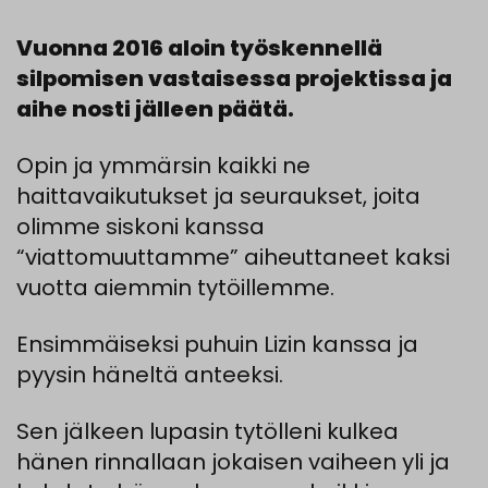
Vuonna 2016 aloin työskennellä
silpomisen vastaisessa projektissa ja
aihe nosti jälleen päätä
.
Opin
ja
ymmärsin kaikki ne
haittavaikutukset ja seuraukset,
jo
ita
olimme
siskoni
kanssa
“
viattom
uuttamme
”
aihe
ut
taneet
kaksi
vuotta
aiemmin
tytö
illemme
.
Ensimmäiseksi
puhuin Lizin kanssa ja
pyysin häneltä anteeksi.
Sen
jälkeen
lupasin tytölleni kulkea
hänen rinnallaan
jokaisen
vaiheen
yli
ja