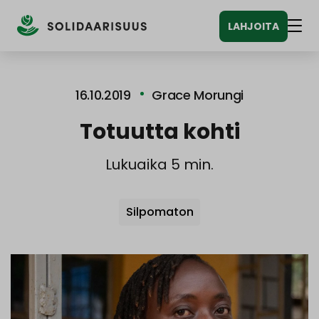
Siirry
LAHJOITA
sisältöön
Vali
16.10.2019
Grace Morungi
Totuutta kohti
Lukuaika 5 min.
Avainsanat
Silpomaton