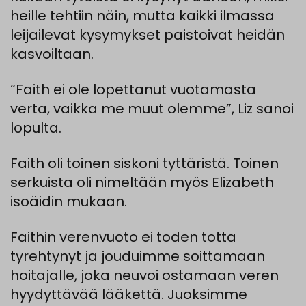
heille
tehtiin
näin
,
mutta
kaikki
ilmassa
leijailevat
kysymykset
paistoivat
heidän
kasvoiltaan
.
“Faith ei ole lopettanut vuotamasta
verta, vaikka me muut olemme”, Liz sanoi
lopulta.
Faith
oli
toinen
siskoni
tyttäristä
.
Toinen
serkuista
oli
nimeltään
myös
Elizabeth
isoäidin
mukaan.
Faithin
verenvuoto
ei
toden
totta
tyrehtynyt
ja
jouduimme
soittamaan
hoitajalle
,
joka
neuvoi
ostamaan
veren
hyydyttävää
lääkettä
.
Juoksimme