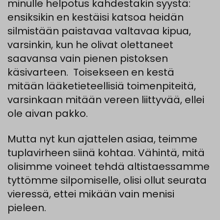
minulle
helpotus
kahdestakin
syystä
:
e
nsiksiki
n
e
n
kestäisi
katsoa
heidän
silmistään
paistavaa
valtavaa
kipua
,
varsinkin
,
kun
he
olivat
olettaneet
saavansa
vain
pienen
pistoksen
käsivarteen
.
Toisekseen
en
kestä
mitään
lääketieteellisiä
toimenpiteitä
,
varsinkaan
mitään
vereen
liittyvää
,
ellei
ole
aivan
pakko
.
Mutta nyt kun ajattelen asiaa, teimme
tuplavirheen siinä kohtaa.
Vähintä
,
mitä
olisimme
voineet
tehdä
altistaessamme
tyttömme
silpomiselle
,
olisi
ollut
seurata
vieressä
,
ettei
mikään
vain
menisi
pieleen
.