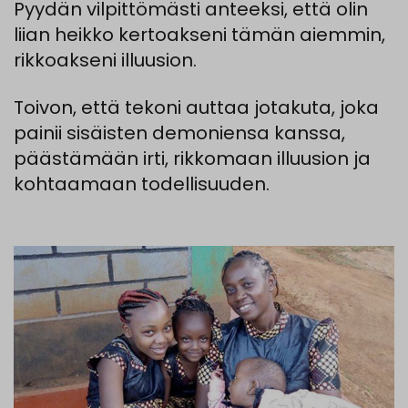
Pyydän
vilpittömästi
anteeksi
,
että
olin
liian
heikko
kertoakseni
tämän
aiemm
in
,
rikkoakseni
illuusion.
Toivon
,
että
tekoni
auttaa
jotakuta
,
joka
painii
sisäisten
demoniensa
kanssa
,
päästämään
irti
,
rikkomaan
illuusion
ja
kohtaamaan
todellisuuden
.