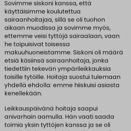
Sovimme
siskoni
kanssa
,
että
käyt
täisimme
koulutettua
sairaanhoitajaa
,
sillä
se
oli
tuohon
aikaan
muodissa
ja
sovimme
myös
,
ettemme
v
eisi
tyttöjä
sairaalaan
,
v
aan
he
toipuisivat
toisessa
makuuhuoneistamme
.
Siskoni
oli
määrä
etsiä
käsiinsä
sairaanhoitaja
,
jonka
tiedettiin
tekevän
ympärileik
kauksia
toisille
tytöille
.
Hoitaja suostui tulemaan
yhdellä ehdolla: emme hiiskuisi asiasta
kenellekään.
Leikkauspäivänä
hoitaja
saapui
anivarhain
aamulla
.
Hän
vaati
saada
toimia
yksin
tyttöjen
kanssa
ja se
oli