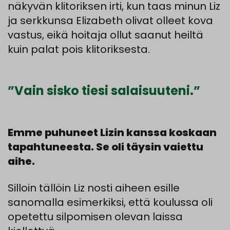
näkyvän klitoriksen irti,
kun
taas
minun
Liz
ja
serkkunsa
Elizabeth
olivat
olleet
kova
vastus,
eikä
hoitaja
ollut
saanut
heiltä
kuin
palat
pois klitoriksesta
.
”Vain sisko tiesi salaisuuteni.”
Emme puhuneet Lizin kanssa koskaan
tapahtuneesta. Se oli täysin vaiettu
aihe.
Silloin
tällöin
Liz
nosti
aiheen
esille
sanomalla
esimerkiksi
,
että
koulussa
oli
opetettu
silpomisen
olevan
laissa