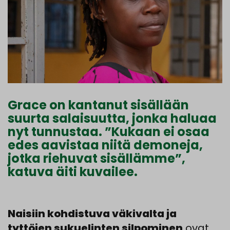
Grace on kantanut sisällään
suurta salaisuutta, jonka haluaa
nyt tunnustaa. ”Kukaan ei osaa
edes aavistaa niitä demoneja,
jotka riehuvat sisällämme”,
katuva äiti kuvailee.
Naisiin kohdistuva väkivalta ja
tyttöjen sukuelinten silpominen
ovat