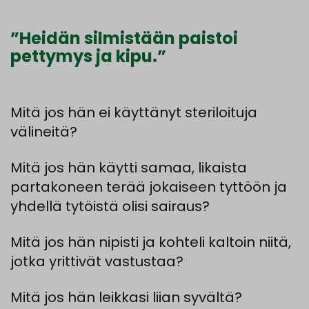
”Heidän silmistään paistoi
pettymys ja kipu.”
Mitä
jos
hän
ei
käyttänyt
steriloituja
välineitä?
Mitä
jos
hän
käytti
samaa
,
likaista
partakoneen
terää
jokaiseen
tyttöön
ja
yhdellä
tytöistä
olisi
sairaus?
Mitä
jos
hän
nipisti
ja
kohteli
kaltoin
niitä
,
jotka
yrittivät
vastustaa?
Mitä
jos
hän
leikkasi
liian
syvältä?