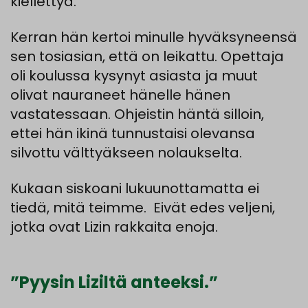
kiellettyä
.
Kerran
hän
kertoi
minulle
hyväksyneensä
sen
tosiasian
,
että
on
leikattu
.
Opettaja
oli
koulussa
kysynyt
asiasta
ja
muut
olivat
nauraneet
hänelle
hänen
vastatessaa
n
.
Ohjeistin
häntä
silloin
,
ettei
hän
ikinä
tunnustaisi
olevansa
silvottu
välttyäkseen
nolaukselta.
Kukaan
siskoani
lukuunottamatta
ei
tiedä
,
mitä
teimme
.
Eivät
edes
veljeni
,
jotka
ovat
Lizin
rakkaita enoja.
”Pyysin Liziltä anteeksi.”