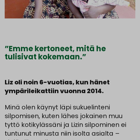
”Emme kertoneet, mitä he
tulisivat kokemaan.”
Liz oli noin 6-vuotias, kun hänet
ympärileikattiin vuonna 2014.
Min
ä
olen
käynyt
läpi
sukuelinteni
silpomisen
,
kuten
lähes
jokainen
muu
tyttö
kotikylässäni
ja
Lizin
silpominen
ei
tuntunut
minusta
niin
isolta
asialta
–