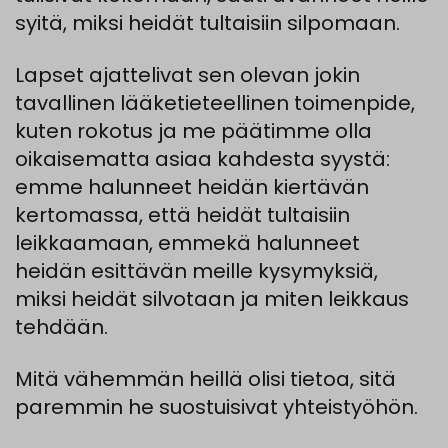
syitä, miksi heidät tultaisiin silpomaan.
Lapset
ajattelivat
sen
olevan
jokin
tavallinen
lääketieteellinen
toimenpide
,
kuten
rokotus
ja me
päätimme
olla
oikaisematta
asiaa
kahdesta
syystä
:
emme
halunneet
heidän
kiertävän
kertomassa
,
että
heidät
tultaisiin
leikkaamaan
,
emmekä
halunneet
heidän
esittävän
meille
kysymyksiä
,
miksi
heidät
silvotaan
ja
miten
leikkaus
tehdään.
Mitä
vähemmän
heillä
olisi
tietoa
,
sitä
paremmin
he suostuisivat yhteistyöhön.