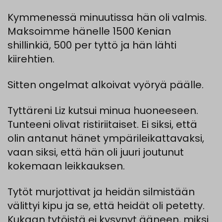
Kymmenessä
minuutissa
hän
oli
valmis
.
Maksoimme
hänelle
1500
Kenian
shillinkiä
, 500 per
tyttö
ja
hän
lähti
kiirehtien
.
Sitten ongelmat alkoivat vyöryä päälle.
Tyttäreni
Liz
kutsui
minua
huoneeseen
.
Tunteeni
olivat
ristiriitaiset
.
Ei
siksi
,
että
olin
antanut
hänet
ympärileikattavaksi
,
vaan
siksi
,
että
hän
oli
juuri
joutunut
kokemaan
leikkauksen.
Tytöt
murjottivat
ja
heidän
silmistään
välittyi
kipu
ja se,
että
heidät
oli
petetty
.
Kukaan
tytöistä
ei
kysynyt
ääneen
,
miksi