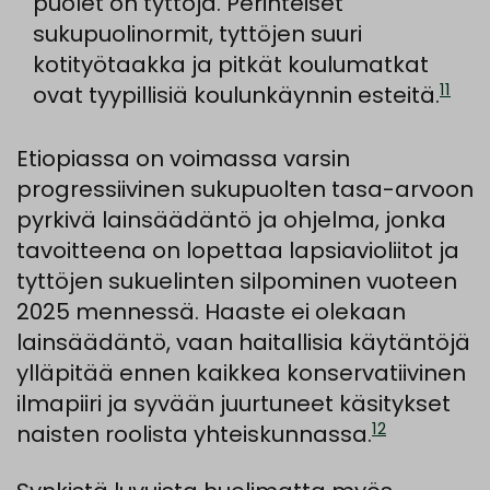
puolet on tyttöjä. Perinteiset
sukupuolinormit, tyttöjen suuri
kotityötaakka ja pitkät koulumatkat
11
ovat tyypillisiä koulunkäynnin esteitä.
Etiopiassa on voimassa varsin
progressiivinen sukupuolten tasa-arvoon
pyrkivä lainsäädäntö ja ohjelma, jonka
tavoitteena on lopettaa lapsiavioliitot ja
tyttöjen sukuelinten silpominen vuoteen
2025 mennessä. Haaste ei olekaan
lainsäädäntö, vaan haitallisia käytäntöjä
ylläpitää ennen kaikkea konservatiivinen
ilmapiiri ja syvään juurtuneet käsitykset
12
naisten roolista yhteiskunnassa.