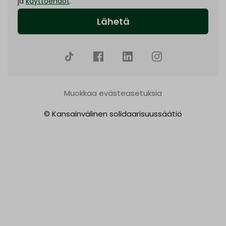
ja
käyttöehdot
.
Muokkaa evästeasetuksia
© Kansainvälinen solidaarisuussäätiö