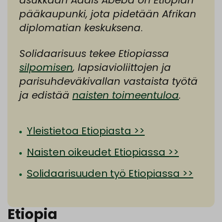
asukkaan Addis Abeba on Etiopian
pääkaupunki, jota pidetään Afrikan
diplomatian keskuksena
.
Solidaarisuus tekee Etiopiassa
silpomisen
, lapsiavioliittojen ja
parisuhdeväkivallan vastaista työtä
ja edistää
naisten toimeentuloa
.
Yleistietoa Etiopiasta >>
Naisten oikeudet Etiopiassa >>
Solidaarisuuden työ Etiopiassa >>
Etiopia