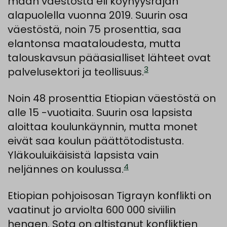
maan väestöstä eli köyhyysrajan
alapuolella vuonna 2019. Suurin osa
väestöstä, noin 75 prosenttia, saa
elantonsa maataloudesta, mutta
talouskavsun pääasialliset lähteet ovat
3
palvelusektori ja teollisuus.
Noin 48 prosenttia Etiopian väestöstä on
alle 15 -vuotiaita. Suurin osa lapsista
aloittaa koulunkäynnin, mutta monet
eivät saa koulun päättötodistusta.
Yläkouluikäisistä lapsista vain
4
neljännes on koulussa.
Etiopian pohjoisosan Tigrayn konflikti on
vaatinut jo arviolta 600 000 siviilin
hengen. Sota on altistanut konfliktien