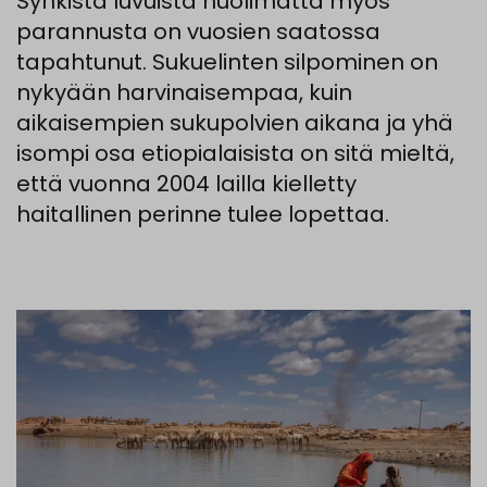
Synkistä luvuista huolimatta myös
parannusta on vuosien saatossa
tapahtunut. Sukuelinten silpominen on
nykyään harvinaisempaa, kuin
aikaisempien sukupolvien aikana ja yhä
isompi osa etiopialaisista on sitä mieltä,
että vuonna 2004 lailla kielletty
haitallinen perinne tulee lopettaa.