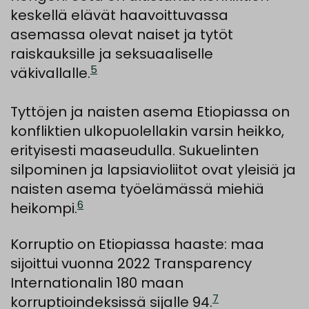
keskellä elävät haavoittuvassa
asemassa olevat naiset ja tytöt
raiskauksille ja seksuaaliselle
5
väkivallalle.
Tyttöjen ja naisten asema Etiopiassa on
konfliktien ulkopuolellakin varsin heikko,
erityisesti maaseudulla. Sukuelinten
silpominen ja lapsiavioliitot ovat yleisiä ja
naisten asema työelämässä miehiä
6
heikompi.
Korruptio on Etiopiassa haaste: maa
sijoittui vuonna 2022 Transparency
Internationalin 180 maan
7
korruptioindeksissä sijalle 94.