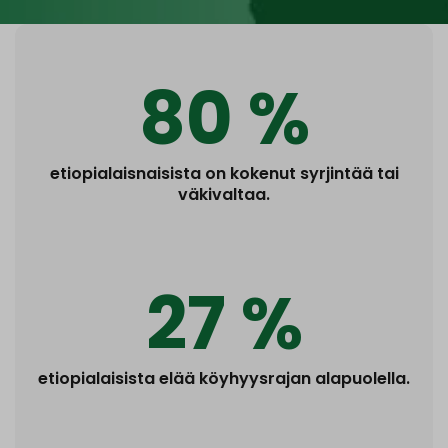
80 %
etiopialaisnaisista on kokenut syrjintää tai
väkivaltaa.
27 %
etiopialaisista elää köyhyysrajan alapuolella.