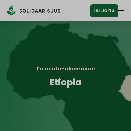
Siirry
LAHJOITA
sisältöön
Vali
Toiminta-alueemme
Etiopia