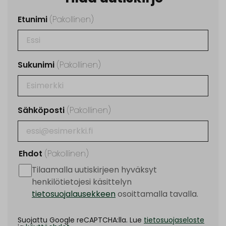
Etunimi
(Pakollinen)
Sukunimi
(Pakollinen)
Sähköposti
(Pakollinen)
Ehdot
(Pakollinen)
Tilaamalla uutiskirjeen hyväksyt
henkilötietojesi käsittelyn
tietosuojalausekkeen
osoittamalla tavalla.
Suojattu Google reCAPTCHA:lla. Lue
tietosuojaseloste