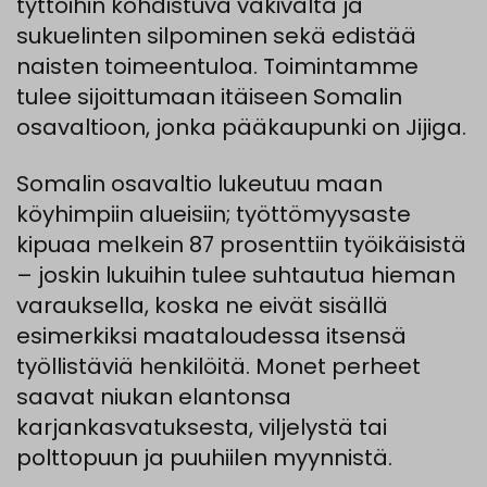
tyttöihin kohdistuva väkivalta ja
sukuelinten silpominen sekä edistää
naisten toimeentuloa. Toimintamme
tulee sijoittumaan itäiseen Somalin
osavaltioon, jonka pääkaupunki on Jijiga.
Somalin osavaltio lukeutuu maan
köyhimpiin alueisiin; työttömyysaste
kipuaa melkein 87 prosenttiin työikäisistä
– joskin lukuihin tulee suhtautua hieman
varauksella, koska ne eivät sisällä
esimerkiksi maataloudessa itsensä
työllistäviä henkilöitä. Monet perheet
saavat niukan elantonsa
karjankasvatuksesta, viljelystä tai
polttopuun ja puuhiilen myynnistä.