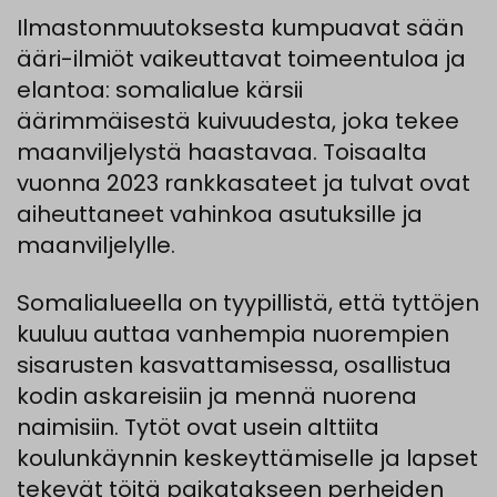
Ilmastonmuutoksesta kumpuavat sään
ääri-ilmiöt vaikeuttavat toimeentuloa ja
elantoa: somalialue kärsii
äärimmäisestä kuivuudesta, joka tekee
maanviljelystä haastavaa. Toisaalta
vuonna 2023 rankkasateet ja tulvat ovat
aiheuttaneet vahinkoa asutuksille ja
maanviljelylle.
Somalialueella on tyypillistä, että tyttöjen
kuuluu auttaa vanhempia nuorempien
sisarusten kasvattamisessa, osallistua
kodin askareisiin ja mennä nuorena
naimisiin. Tytöt ovat usein alttiita
koulunkäynnin keskeyttämiselle ja lapset
tekevät töitä paikatakseen perheiden