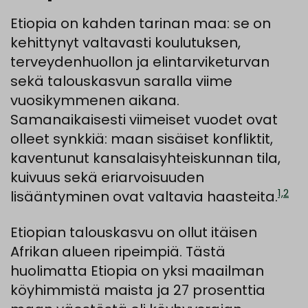
Etiopia on kahden tarinan maa: se on
kehittynyt valtavasti koulutuksen,
terveydenhuollon ja elintarviketurvan
sekä talouskasvun saralla viime
vuosikymmenen aikana.
Samanaikaisesti viimeiset vuodet ovat
olleet synkkiä: maan sisäiset konfliktit,
kaventunut kansalaisyhteiskunnan tila,
kuivuus sekä eriarvoisuuden
1,2
lisääntyminen ovat valtavia haasteita.
Etiopian talouskasvu on ollut itäisen
Afrikan alueen ripeimpiä. Tästä
huolimatta Etiopia on yksi maailman
köyhimmistä maista ja 27 prosenttia