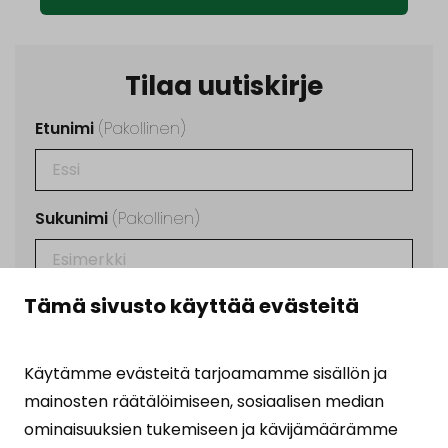
Tilaa uutiskirje
Etunimi
(Pakollinen)
Sukunimi
(Pakollinen)
Tämä sivusto käyttää evästeitä
Sähköposti
(Pakollinen)
Käytämme evästeitä tarjoamamme sisällön ja
Ehdot
(Pakollinen)
mainosten räätälöimiseen, sosiaalisen median
Tilaamalla uutiskirjeen hyväksyt
ominaisuuksien tukemiseen ja kävijämäärämme