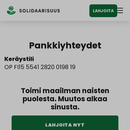
Siirry
LAHJOITA
sisältöön
Vali
Pankkiyhteydet
Keräystili
OP FI15 5541 2820 0198 19
Toimi maailman naisten
puolesta. Muutos alkaa
sinusta.
LAHJOITA NYT