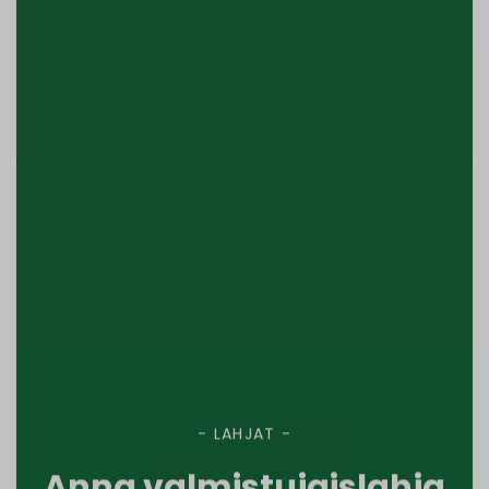
- LAHJAT -
Anna valmistujaislahja