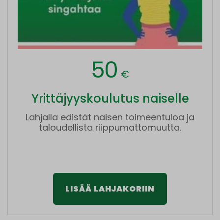
50
€
Yrittäjyyskoulutus naiselle
Lahjalla edistät naisen toimeentuloa ja
taloudellista riippumattomuutta.
LISÄÄ LAHJAKORIIN