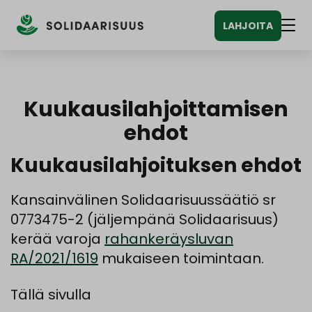
Siirry
LAHJOITA
sisältöön
Vali
Kuukausilahjoittamisen
ehdot
Kuukausilahjoituksen ehdot
Kansainvälinen Solidaarisuussäätiö sr
0773475-2 (jäljempänä Solidaarisuus)
kerää varoja
rahankeräysluvan
RA/2021/1619
mukaiseen toimintaan.
Tällä sivulla