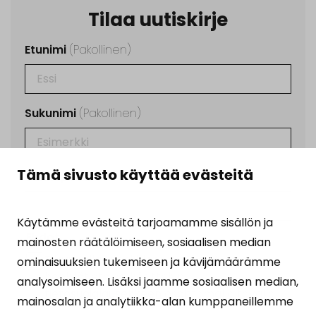
Tilaa uutiskirje
Etunimi
(Pakollinen)
Sukunimi
(Pakollinen)
Tämä sivusto käyttää evästeitä
Sähköposti
(Pakollinen)
Käytämme evästeitä tarjoamamme sisällön ja
Ehdot
(Pakollinen)
mainosten räätälöimiseen, sosiaalisen median
Tilaamalla uutiskirjeen hyväksyt
ominaisuuksien tukemiseen ja kävijämäärämme
henkilötietojesi käsittelyn
analysoimiseen. Lisäksi jaamme sosiaalisen median,
tietosuojalausekkeen
osoittamalla tavalla.
mainosalan ja analytiikka-alan kumppaneillemme