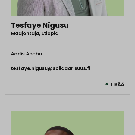
Tesfaye Nigusu
Maajohtaja, Etiopia
Addis Abeba
tesfaye.nigusu@solidaarisuus.fi
LISÄÄ