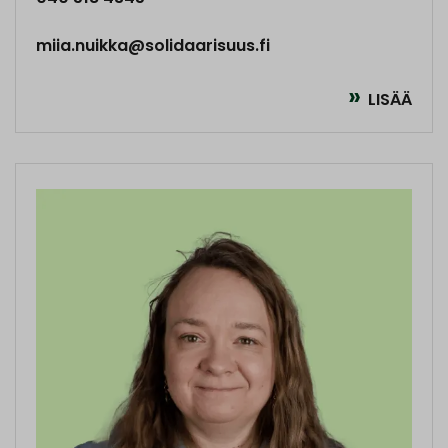
miia.nuikka@solidaarisuus.fi
LISÄÄ