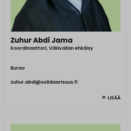
Zuhur Abdi Jama
Koordinaattori, Väkivallan ehkäisy
Burao
zuhur.abdi@solidaarisuus.fi
LISÄÄ