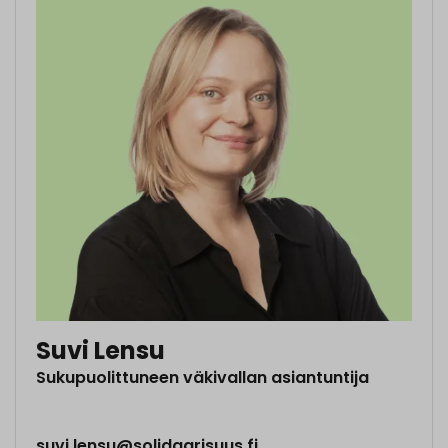
Suvi Lensu
Sukupuolittuneen väkivallan asiantuntija
suvi.lensu@solidaarisuus.fi