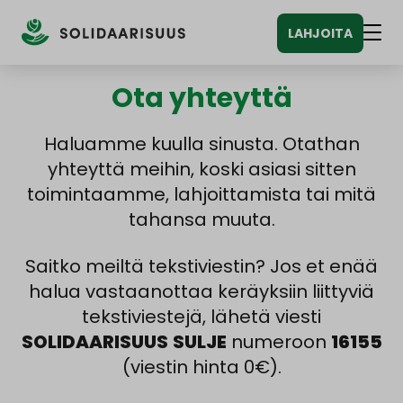
Siirry
LAHJOITA
sisältöön
Vali
Ota yhteyttä
Haluamme kuulla sinusta. Otathan
yhteyttä meihin, koski asiasi sitten
toimintaamme, lahjoittamista tai mitä
tahansa muuta.
Saitko meiltä tekstiviestin? Jos et enää
halua vastaanottaa keräyksiin liittyviä
tekstiviestejä, lähetä viesti
SOLIDAARISUUS
SULJE
numeroon
16155
(viestin hinta 0€).