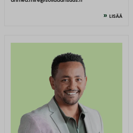
ahmed.mire@solidaarisuus.fi
LISÄÄ