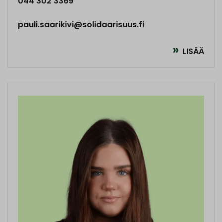
044 302 3369
pauli.saarikivi@solidaarisuus.fi
LISÄÄ