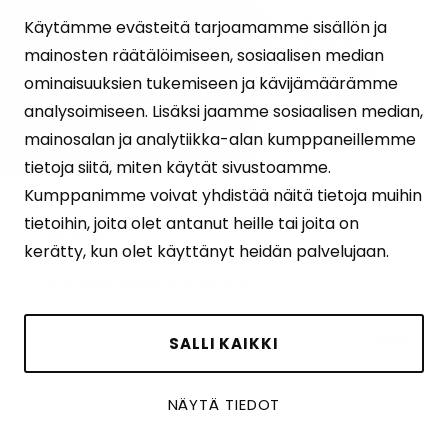
Käytämme evästeitä tarjoamamme sisällön ja
mainosten räätälöimiseen, sosiaalisen median
ominaisuuksien tukemiseen ja kävijämäärämme
analysoimiseen. Lisäksi jaamme sosiaalisen median,
Abdirahman Ismail Omer
mainosalan ja analytiikka-alan kumppaneillemme
tietoja siitä, miten käytät sivustoamme.
Talous- ja hallintokoordinaattori
Kumppanimme voivat yhdistää näitä tietoja muihin
tietoihin, joita olet antanut heille tai joita on
Hargeisa
kerätty, kun olet käyttänyt heidän palvelujaan.
abdi.omer@solidaarisuus.fi
LISÄÄ
SALLI KAIKKI
NÄYTÄ TIEDOT