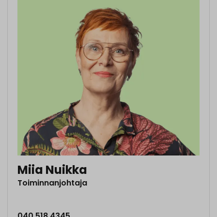
Miia Nuikka
Toiminnanjohtaja
040 518 4345