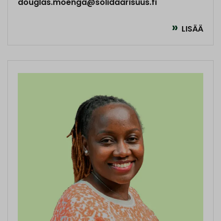
douglas.moenga@solidaarisuus.fi
LISÄÄ