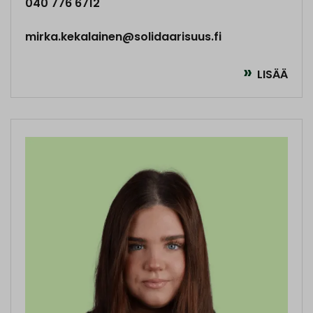
040 776 6712
mirka.kekalainen@solidaarisuus.fi
LISÄÄ