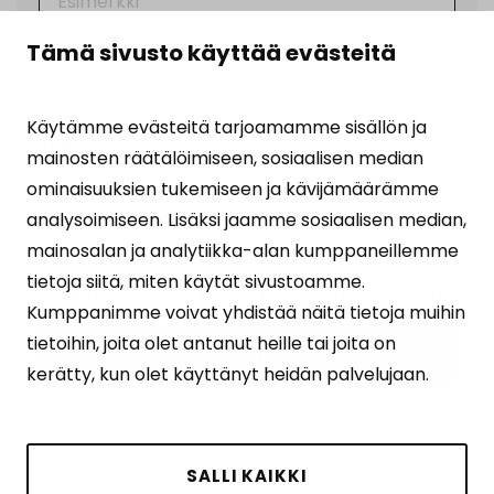
Tämä sivusto käyttää evästeitä
Sähköposti
(Pakollinen)
Käytämme evästeitä tarjoamamme sisällön ja
Ehdot
(Pakollinen)
mainosten räätälöimiseen, sosiaalisen median
Tilaamalla uutiskirjeen hyväksyt
ominaisuuksien tukemiseen ja kävijämäärämme
henkilötietojesi käsittelyn
analysoimiseen. Lisäksi jaamme sosiaalisen median,
tietosuojalausekkeen
osoittamalla tavalla.
mainosalan ja analytiikka-alan kumppaneillemme
tietoja siitä, miten käytät sivustoamme.
Suojattu Google reCAPTCHA:lla. Lue
tietosuojaseloste
Kumppanimme voivat yhdistää näitä tietoja muihin
ja
käyttöehdot
.
tietoihin, joita olet antanut heille tai joita on
kerätty, kun olet käyttänyt heidän palvelujaan.
SALLI KAIKKI