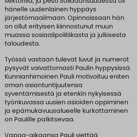
sektorilla, ja pesti Solidaarisuudessa oli
hänelle uudenlainen hyppäys
järjestömaailmaan. Opinnoissaan hän
on ollut erityisen kiinnostunut muun
muassa sosiaalipolitiikasta ja julkisesta
taloudesta.
Työssä vastaan tulevat luvut ja numerot
pysyvät vaivattomasti Paulin hyppysissä.
Kunnianhimoinen Pauli motivoituu eniten
oman asiantuntijuutensa
syventämisestä ja etenkin nykyisessä
työnkuvassa uusien asioiden oppiminen
ja epämukavuusalueelle kurkottaminen
on Paulille palkitsevaa.
Vapaa-aikaansa Pauli viettää