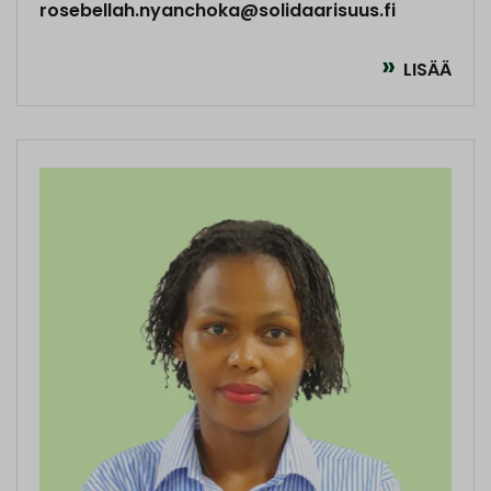
rosebellah.nyanchoka@solidaarisuus.fi
LISÄÄ