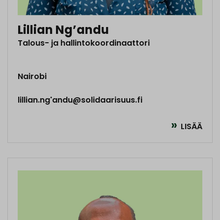
Lillian Ng’andu
Talous- ja hallintokoordinaattori
Nairobi
lillian.ng'andu@solidaarisuus.fi
LISÄÄ