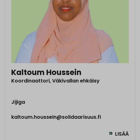
Kaltoum Houssein
Koordinaattori, Väkivallan ehkäisy
Jijiga
kaltoum.houssein@solidaarisuus.fi
LISÄÄ