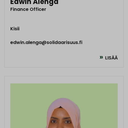
Edwin Alenga
Finance Officer
Kisii
edwin.alenga@solidaarisuus.fi
LISÄÄ