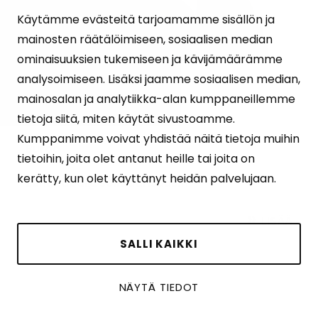
Käytämme evästeitä tarjoamamme sisällön ja
mainosten räätälöimiseen, sosiaalisen median
ominaisuuksien tukemiseen ja kävijämäärämme
Zuhur Abdi Jama
analysoimiseen. Lisäksi jaamme sosiaalisen median,
mainosalan ja analytiikka-alan kumppaneillemme
Koordinaattori, Väkivallan ehkäisy
tietoja siitä, miten käytät sivustoamme.
Kumppanimme voivat yhdistää näitä tietoja muihin
Burao
tietoihin, joita olet antanut heille tai joita on
kerätty, kun olet käyttänyt heidän palvelujaan.
zuhur.abdi@solidaarisuus.fi
LISÄÄ
SALLI KAIKKI
NÄYTÄ TIEDOT