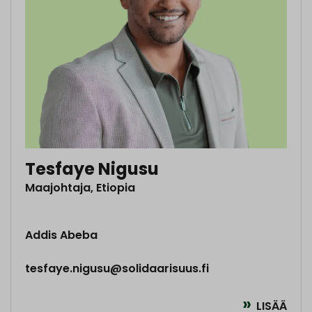
Tesfaye Nigusu
Maajohtaja, Etiopia
Addis Abeba
tesfaye.nigusu@solidaarisuus.fi
LISÄÄ