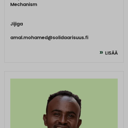
Mechanism
Jijiga
amal.mohamed@solidaarisuus.fi
LISÄÄ