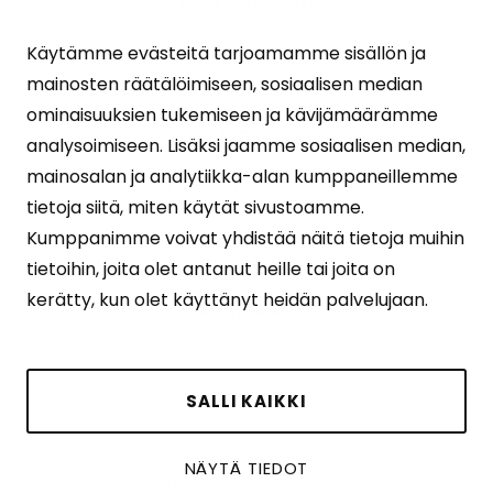
00500 Helsinki
Käytämme evästeitä tarjoamamme sisällön ja
lahjoittajapalvelu@solidaarisuus.fi
mainosten räätälöimiseen, sosiaalisen median
ominaisuuksien tukemiseen ja kävijämäärämme
010 501 2120
analysoimiseen. Lisäksi jaamme sosiaalisen median,
mainosalan ja analytiikka-alan kumppaneillemme
ma-pe 10:00-15:00
tietoja siitä, miten käytät sivustoamme.
Kumppanimme voivat yhdistää näitä tietoja muihin
tietoihin, joita olet antanut heille tai joita on
kerätty, kun olet käyttänyt heidän palvelujaan.
SALLI KAIKKI
Muokkaa evästeasetuksia
NÄYTÄ TIEDOT
© Kansainvälinen solidaarisuussäätiö