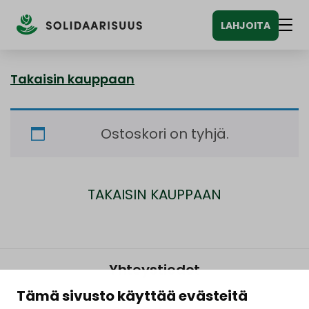
Siirry
LAHJOITA
sisältöön
Vali
Takaisin kauppaan
Ostoskori on tyhjä.
TAKAISIN KAUPPAAN
Yhteystiedot
Tämä sivusto käyttää evästeitä
Lintulahdenkatu 10,