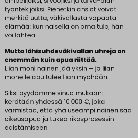
ompelijoiksi, siivoojiksi ja turva-alan
työntekijöiksi. Pienetkin ansiot voivat
merkitä uutta, väkivallasta vapaata
elämää: kun naisella on oma tulo, hän
voi lähteä.
Mutta lähisuhdeväkivallan uhreja on
enemmän kuin apua riittää.
Liian moni nainen jää yksin – ja liian
monelle apu tulee liian myöhään.
Siksi pyydämme sinua mukaan:
kerätään yhdessä 10 000 €, joka
varmistaa, että yhä useampi nainen saa
oikeusapua ja tukea rikosprosessin
edistämiseen.