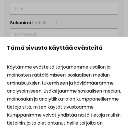
Sukunimi
(Pakollinen)
Tämä sivusto käyttää evästeitä
Sähköposti
(Pakollinen)
Käytämme evästeitä tarjoamamme sisällön ja
Ehdot
(Pakollinen)
mainosten räätälöimiseen, sosiaalisen median
Tilaamalla uutiskirjeen hyväksyt
ominaisuuksien tukemiseen ja kävijämäärämme
henkilötietojesi käsittelyn
analysoimiseen. Lisäksi jaamme sosiaalisen median,
tietosuojalausekkeen
osoittamalla tavalla.
mainosalan ja analytiikka-alan kumppaneillemme
tietoja siitä, miten käytät sivustoamme.
Suojattu Google reCAPTCHA:lla. Lue
tietosuojaseloste
Kumppanimme voivat yhdistää näitä tietoja muihin
ja
käyttöehdot
.
tietoihin, joita olet antanut heille tai joita on