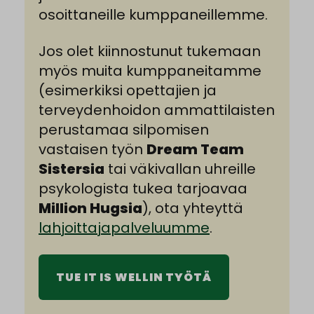
osoittaneille kumppaneillemme.
Jos olet kiinnostunut tukemaan
myös muita kumppaneitamme
(esimerkiksi opettajien ja
terveydenhoidon ammattilaisten
perustamaa silpomisen
vastaisen työn
Dream Team
Sistersia
tai väkivallan uhreille
psykologista tukea tarjoavaa
Million Hugsia
), ota yhteyttä
lahjoittajapalveluumme
.
TUE IT IS WELLIN TYÖTÄ