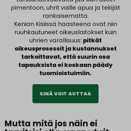
pimentoon, uhrit vaille apua ja tekijät
rankaisematta.
Kenian Kisiissä haasteena ovat niin
ruuhkautuneet oikeuslaitokset kuin
uhrien varallisuus:
pitkät
oikeusprosessit ja kustannukset
tarkoittavat, että suurin osa
tapauksista ei koskaan päädy
tuomioistuimiin.
SINÄ VOIT AUTTAA
Mutta mitä jos näin ei