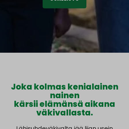
Joka kolmas kenialainen
nainen
kärsii elämänsä aikana
väkivallasta.
Lähisuhdeväkivalta jää liian usein