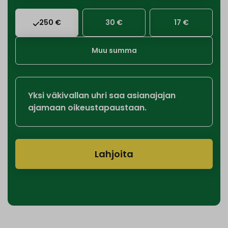
250 €
30 €
17 €
Muu summa
Yksi väkivallan uhri saa asianajajan
ajamaan oikeustapaustaan.
Lahjoita