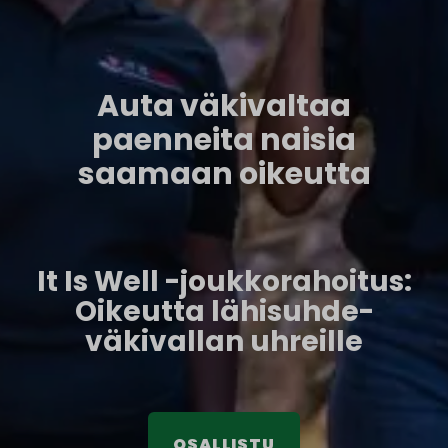
Auta väkivaltaa
paenneita naisia
saamaan oikeutta
It Is Well -joukkorahoitus:
Oikeutta lähisuhde­
väkivallan uhreille
OSALLISTU