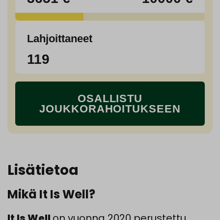
Lahjoittaneet
119
OSALLISTU
JOUKKORAHOITUKSEEN
Lisätietoa
Mikä It Is Well?
It Is Well
on vuonna 2020 perustettu