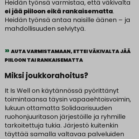
Heidän työnsä varmistaa, että väkivalta
ei jää piiloon eikä rankaisematta
.
Heidän työnsä antaa naisille äänen – ja
mahdollisuuden selviytyä.
AUTA VARMISTAMAAN, ETTEI VÄKIVALTA JÄÄ
PIILOON TAI RANKAISEMATTA
Miksi joukkorahoitus?
It Is Well on käytännössä pyörittänyt
toimintaansa täysin vapaaehtoisvoimin,
lukuun ottamatta Solidaarisuuden
ruohonjuuritason järjestöille ja ryhmille
tarkoitettuja tukia. Järjestö kuitenkin
täyttää samalla valtavaa palveluiden