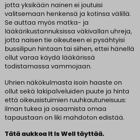
jotta yksikään nainen ei joutuisi
valitsemaan henkensä ja kotinsa välillä.
Se auttaa myös matka- ja
lääkärikustannuksissa väkivallan uhreja,
jotta naisen tie oikeuteen ei pysähtyisi
bussilipun hintaan tai siihen, ettei hänellä
ollut varaa käydä lääkärissä
todistamassa vammojaan.
Uhrien näkökulmasta isoin haaste on
ollut sekä lakipalveluiden puute ja hinta
että oikeusistuimien ruuhkautuneisuus:
ilman tukea ja osaamista omaa
tapaustaan on liki mahdoton edistää.
Tätä aukkoa It Is Well täyttää.