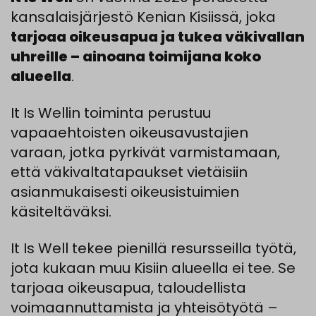
kansalaisjärjestö Kenian Kisiissä, joka
tarjoaa oikeusapua ja tukea väkivallan
uhreille – ainoana toimijana koko
alueella
.
It Is Wellin toiminta perustuu
vapaaehtoisten oikeusavustajien
varaan, jotka pyrkivät varmistamaan,
että väkivaltatapaukset vietäisiin
asianmukaisesti oikeusistuimien
käsiteltäväksi.
It Is Well tekee pienillä resursseilla työtä,
jota kukaan muu Kisiin alueella ei tee. Se
tarjoaa oikeusapua, taloudellista
voimaannuttamista ja yhteisötyötä –