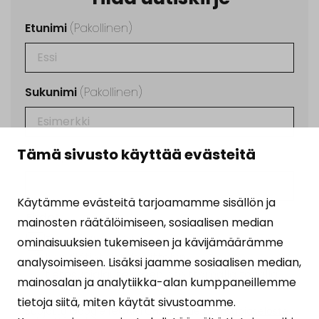
Etunimi
(Pakollinen)
Sukunimi
(Pakollinen)
Tämä sivusto käyttää evästeitä
Sähköposti
(Pakollinen)
Käytämme evästeitä tarjoamamme sisällön ja
Ehdot
(Pakollinen)
mainosten räätälöimiseen, sosiaalisen median
Tilaamalla uutiskirjeen hyväksyt
ominaisuuksien tukemiseen ja kävijämäärämme
henkilötietojesi käsittelyn
analysoimiseen. Lisäksi jaamme sosiaalisen median,
tietosuojalausekkeen
osoittamalla tavalla.
mainosalan ja analytiikka-alan kumppaneillemme
tietoja siitä, miten käytät sivustoamme.
Suojattu Google reCAPTCHA:lla. Lue
tietosuojaseloste