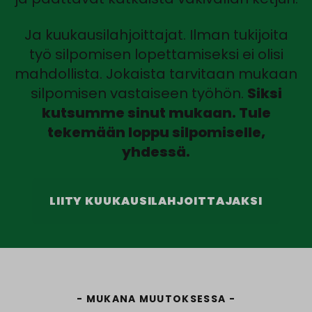
Ja kuukausilahjoittajat. Ilman tukijoita
työ silpomisen lopettamiseksi ei olisi
mahdollista. Jokaista tarvitaan mukaan
silpomisen vastaiseen työhön.
Siksi
kutsumme sinut mukaan. Tule
tekemään loppu silpomiselle,
yhdessä.
LIITY KUUKAUSILAHJOITTAJAKSI
MUKANA MUUTOKSESSA