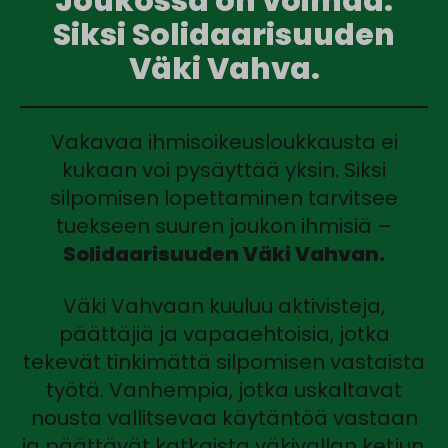
Joukossa on voimaa.
Siksi Solidaarisuuden
Väki Vahva.
Vakavaa ihmisoikeusloukkausta ei
kukaan voi pysäyttää yksin. Siksi
silpomisen lopettaminen tarvitsee
tuekseen suuren joukon ihmisiä –
Solidaarisuuden Väki Vahvan.
Väki Vahvaan kuuluu aktivisteja,
päättäjiä ja vapaaehtoisia, jotka
tekevät tinkimättä silpomisen vastaista
työtä. Vanhempia, jotka uskaltavat
nousta vallitsevaa käytäntöä vastaan
ja päättävät katkaista väkivallan ketjun.