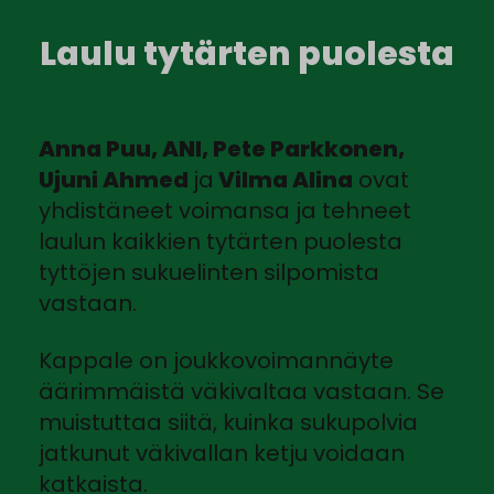
Laulu tytärten puolesta
Anna Puu, ANI, Pete Parkkonen,
Ujuni Ahmed
ja
Vilma Alina
ovat
yhdistäneet voimansa ja tehneet
laulun kaikkien tytärten puolesta
tyttöjen sukuelinten silpomista
vastaan.
Kappale on joukkovoimannäyte
äärimmäistä väkivaltaa vastaan. Se
muistuttaa siitä, kuinka sukupolvia
jatkunut väkivallan ketju voidaan
katkaista.