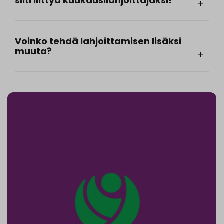
silti liittyä kuukausilahjoittajaksi?
Voinko tehdä lahjoittamisen lisäksi
muuta?