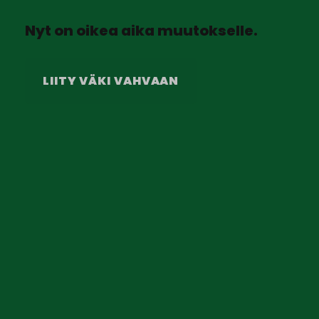
Nyt on oikea aika muutokselle.
LIITY VÄKI VAHVAAN