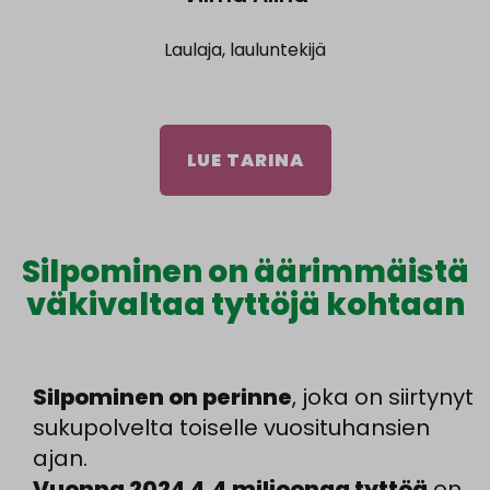
Laulaja, lauluntekijä
LUE TARINA
Silpominen on äärimmäistä
väkivaltaa tyttöjä kohtaan
Silpominen on perinne
, joka on siirtynyt
sukupolvelta toiselle vuosituhansien
ajan.
Vuonna 2024 4,4 miljoonaa tyttöä
on