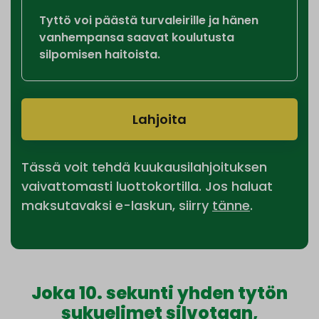
Tyttö voi päästä turvaleirille ja hänen
vanhempansa saavat koulutusta
silpomisen haitoista.
Lahjoita
Tässä voit tehdä kuukausilahjoituksen
vaivattomasti luottokortilla. Jos haluat
maksutavaksi e-laskun, siirry
tänne
.
Joka 10. sekunti yhden tytön
sukuelimet silvotaan,