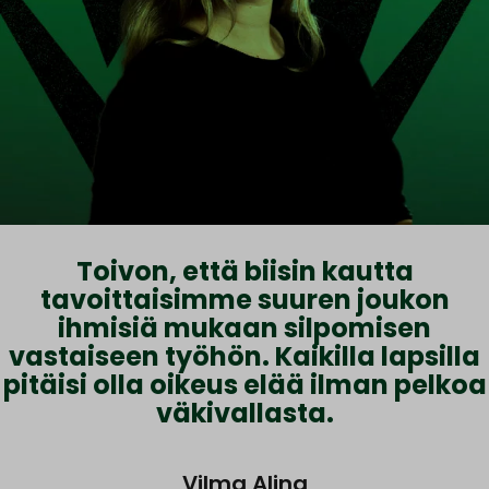
Toivon, että biisin kautta
tavoittaisimme suuren joukon
ihmisiä mukaan silpomisen
vastaiseen työhön. Kaikilla lapsilla
pitäisi olla oikeus elää ilman pelkoa
väkivallasta.
Vilma Alina