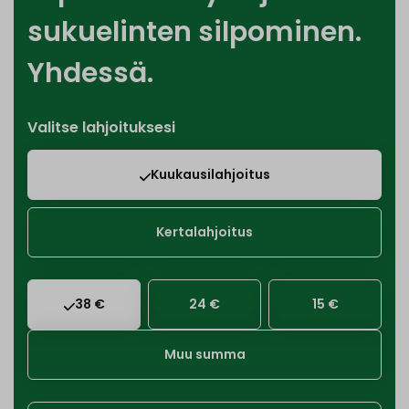
sukuelinten silpominen.
Yhdessä.
Valitse lahjoituksesi
Kuukausilahjoitus
Kertalahjoitus
38 €
24 €
15 €
Muu summa