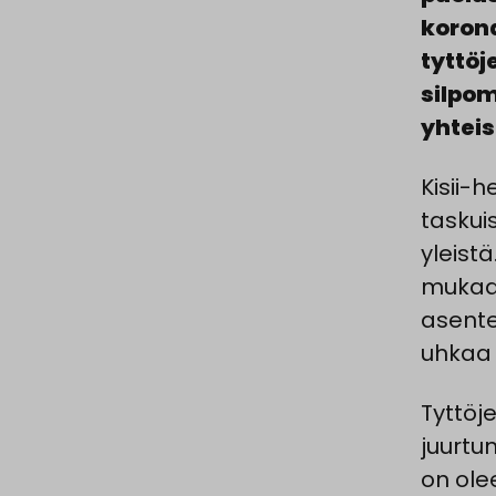
koron
tyttöj
silpom
yhteis
Kisii-
taskui
yleist
mukaan
asente
uhkaa p
Tyttöje
juurtu
on olee