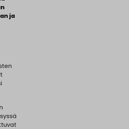
an
an ja
ä
n
ysten
t
i
n
isyssä
ttuvat