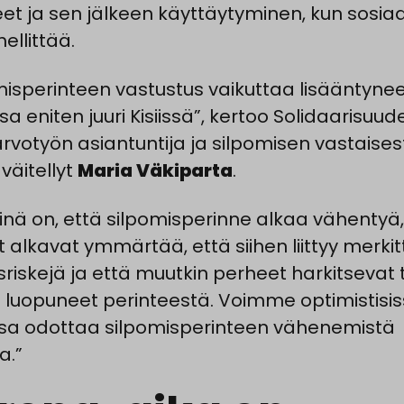
et ja sen jälkeen käyttäytyminen, kun sosiaa
ellittää.
misperinteen vastustus vaikuttaa lisääntyne
a eniten juuri Kisiissä”, kertoo Solidaarisuud
rvotyön asiantuntija ja silpomisen vastaises
väitellyt
Maria Väkiparta
.
inä on, että silpomisperinne alkaa vähentyä,
t alkavat ymmärtää, että siihen liittyy merkit
sriskejä ja että muutkin perheet harkitsevat 
o luopuneet perinteestä. Voimme optimistisi
ssa odottaa silpomisperinteen vähenemistä
a.”