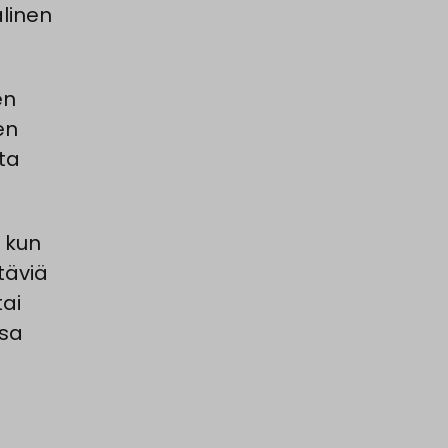
linen
en
en
ta
 kun
täviä
tai
ssa