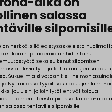
rona-aika on
ollinen salassa
htäville silpomisill
e on herkkä, sillä edistysaskeleista huolimatt
kiksi koronapandemia on hidastanut
muutostyötä sekä sulkenut silpomisen
yhmässä olevia tyttöjä kotiin koulujen sulkeud
sa. Sukuelimiä silvotaan kisii-heimon asuinalu
ä ja Nyamirassa tyypillisesti koulujen loma-ai
iksi jouluisin, jolloin tytöt ehtivät toipua
masta toimenpiteestä piilossa. Korona-aika 
en salassa tehtäville silpomisille.