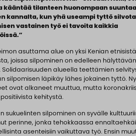
a kääntää tilanteen huonompaan suunta
en kannalta, kun yhä useampi tyttö silvota
isen vastainen työ ei tavoita kaikkia
öissä.”
heimon asuttama alue on yksi Kenian etnisist
sta, joissa silpominen on edelleen hälyttävä
ä. Solidaarisuuden alueella teettämien selvit
 silpomisen läpikäy lähes jokainen tyttö. Ny
et ovat alkaneet muuttua, mutta koronakriis
ositiivista kehitystä.
n sukuelinten silpominen on syvälle kulttuurii
nut perinne, jonka tehokkaassa ennaltaehkä
llisinta asenteisiin vaikuttava työ. Ensin muu