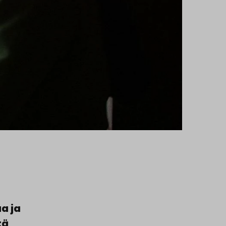
a ja
tä