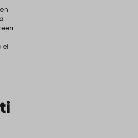
nen
aa
nteen
 ei
ti