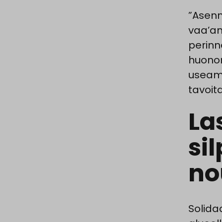
”Asenn
vaa’an
perinn
huonom
useamp
tavoit
La
si
no
Solida