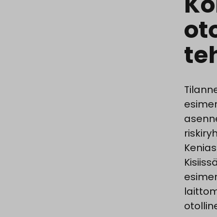
Ko
ot
te
Tilann
esimer
asenne
riskir
Kenias
Kisiiss
esimerk
laitto
otollin