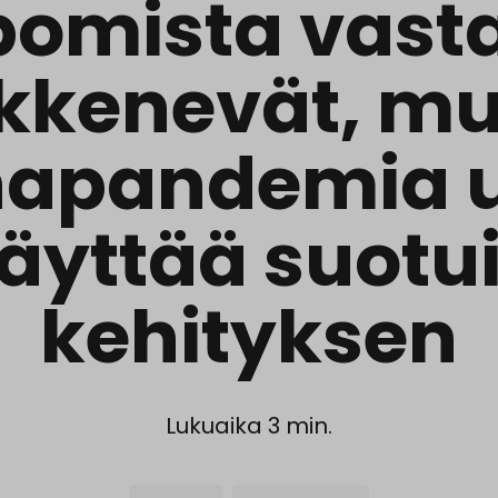
lpomista vast
rkkenevät, mu
napandemia 
äyttää suotu
kehityksen
Lukuaika 3 min.