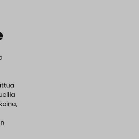
e
a
uttua
eilla
koina,
on