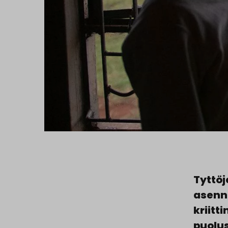
Tyttöj
asenn
kriitt
puolus