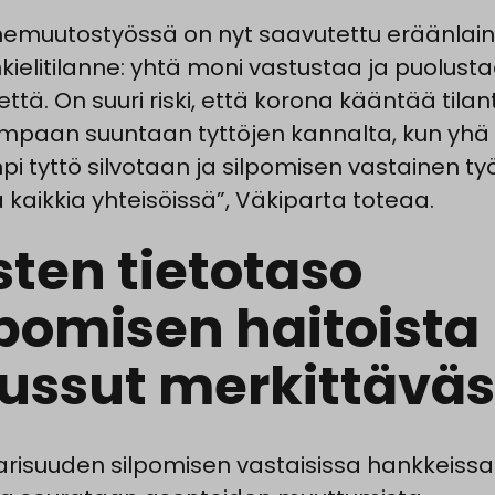
emuutostyössä on nyt saavutettu eräänlai
kielitilanne: yhtä moni vastustaa ja puolust
että. On suuri riski, että korona kääntää tila
paan suuntaan tyttöjen kannalta, kun yhä
i tyttö silvotaan ja silpomisen vastainen työ
a kaikkia yhteisöissä”, Väkiparta toteaa.
sten tietotaso
lpomisen haitoista
ussut merkittäväs
arisuuden silpomisen vastaisissa hankkeissa