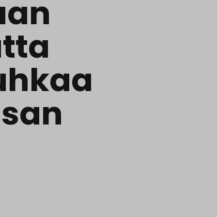
aan
tta
uhkaa
isan