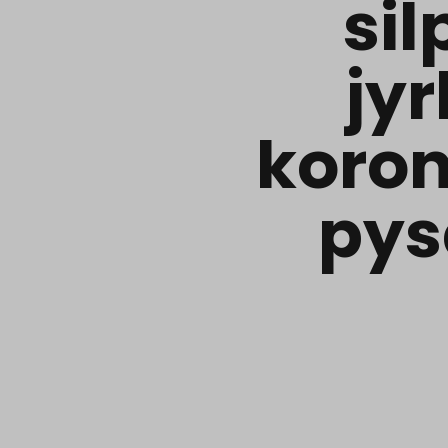
si
jy
koro
pys