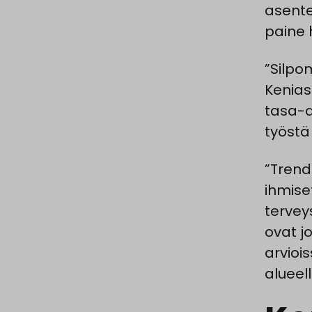
asente
paine h
”Silpo
Keniass
tasa-a
työstä 
”Trend
ihmise
tervey
ovat j
arvioi
alueell