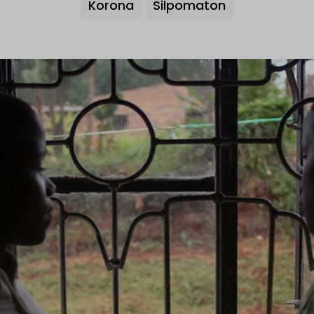
Avainsanat
Korona
Silpomaton