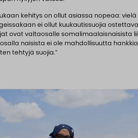
aan kehitys on ollut asiassa nopeaa: vielä
eissakaan ei ollut kuukautissuojia ostettav
at ovat valtaosalle somalimaalaisnaisista liia
 osalla naisista ei ole mahdollisuutta hankkia
ten tehtyjä suojia.”