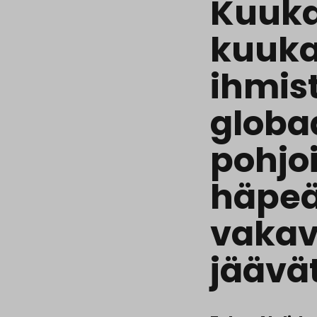
Kuuka
kuuka
ihmis
globaa
pohjo
häpeä 
vakav
jäävät