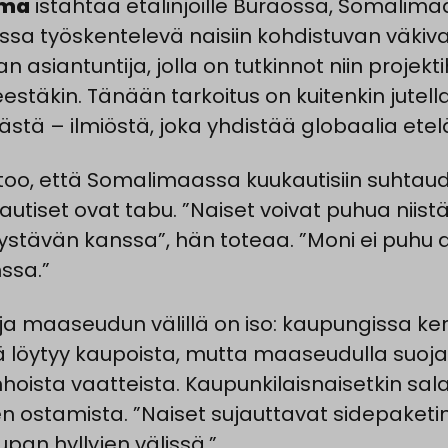
ama
istahtaa etälinjoille Buraossa, Somalima
ssa työskentelevä naisiin kohdistuvan väkiva
an asiantuntija, jolla on tutkinnot niin projekt
eestäkin. Tänään tarkoitus on kuitenkin jutell
stä – ilmiöstä, joka yhdistää globaalia etelä
too, että Somalimaassa kuukautisiin suhtau
autiset ovat tabu. ”Naiset voivat puhua niist
 ystävän kanssa”, hän toteaa. ”Moni ei puhu 
ssa.”
ja maaseudun välillä on iso: kaupungissa ker
tä löytyy kaupoista, mutta maaseudulla suoja
hoista vaatteista. Kaupunkilaisnaisetkin sala
n ostamista. ”Naiset sujauttavat sidepaketin
upan hyllyjen välissä.”