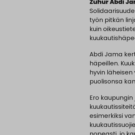
Zuhur Abdi J
Solidaarisuude
työn pitkän linj
kuin oikeustiet
kuukautishäpeä
Abdi Jama ker
häpeillen. Kuuk
hyvin läheisen
puolisonsa kan
Ero kaupungin 
kuukautissitei
esimerkiksi van
kuukautissuojie
nopeasti, jo ka