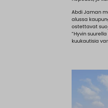
Abdi Jaman muk
alussa kaupung
ostettavat suoj
”Hyvin suurella
kuukautisia var