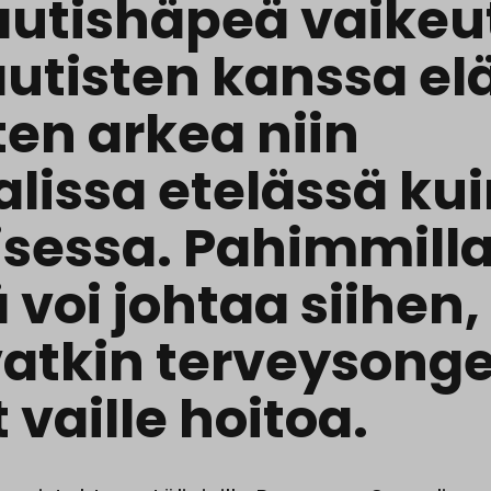
utishäpeä vaikeu
utisten kanssa el
ten arkea niin
lissa etelässä ku
isessa. Pahimmill
voi johtaa siihen,
atkin terveysong
 vaille hoitoa.