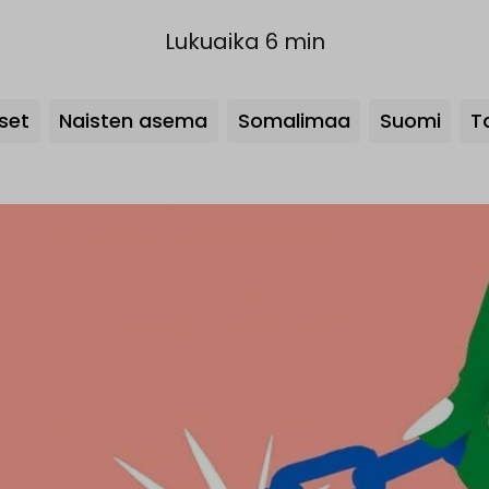
Lukuaika 6 min
Avainsanat
set
Naisten asema
Somalimaa
Suomi
T