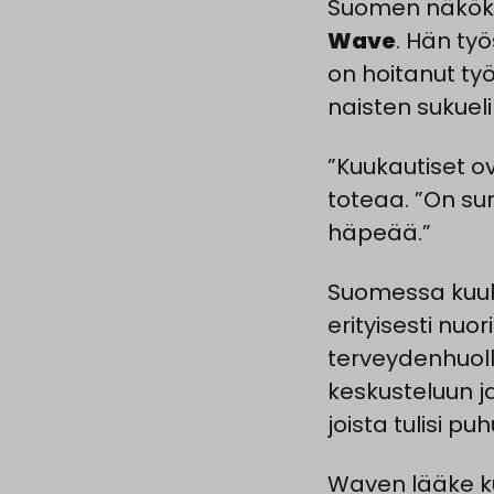
Suomen näköku
Wave
. Hän työ
on hoitanut ty
naisten sukuel
”Kuukautiset o
toteaa. ”On sur
häpeää.”
Suomessa kuu
erityisesti nu
terveydenhuoll
keskusteluun j
joista tulisi pu
Waven lääke k