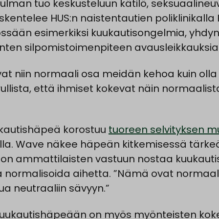
lman tuo keskusteluun kätilö, seksuaalineu
skentelee HUS:n naistentautien poliklinikalla 
össään esimerkiksi kuukautisongelmia, yhdyn
inten silpomistoimenpiteen avausleikkauksia
vat niin normaali osa meidän kehoa kuin olla 
ullista, että ihmiset kokevat näin normaalist
kautishäpeä korostuu
tuoreen selvityksen 
orilla. Wave näkee häpeän kitkemisessä tärk
on ammattilaisten vastuun nostaa kuukauti
a normalisoida aihetta. ”Nämä ovat normaale
hua neutraaliin sävyyn.”
uukautishäpeään on myös myönteisten ko