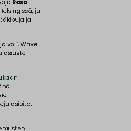
voja
Rosa
Helsingissä, ja
täkipuja ja
.
ja voi”, Wave
a asiasta
mukaan
eänä
sia
ja asioita,
kemusten