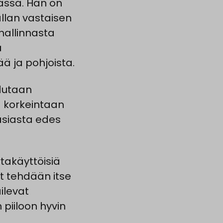
assa. Hän on
llan vastaisen
ihallinnasta
a
ä ja pohjoista.
dutaan
ä korkeintaan
asiasta edes
takäyttöisiä
t tehdään itse
ilevat
 piiloon hyvin