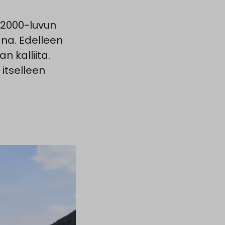
 2000-luvun
ana. Edelleen
n kalliita.
 itselleen