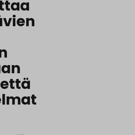
ttaa
ävien
in
aan
 että
elmat