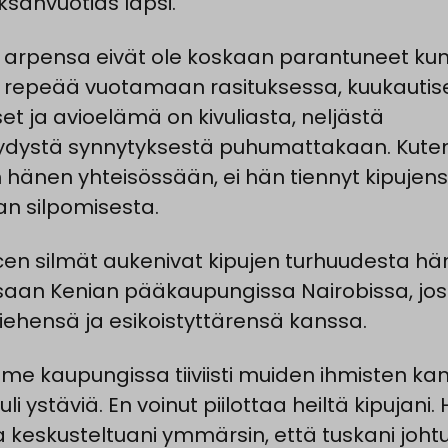
sanvuotias lapsi.
arpensa eivät ole koskaan parantuneet kun
repeää vuotamaan rasituksessa, kuukautise
set ja avioelämä on kivuliasta, neljästä
ydystä synnytyksestä puhumattakaan. Kute
 hänen yhteisössään, ei hän tiennyt kipujen
an silpomisesta.
cen silmät aukenivat kipujen turhuudesta h
aan Kenian pääkaupungissa Nairobissa, jo
iehensä ja esikoistyttärensä kanssa.
me kaupungissa tiiviisti muiden ihmisten ka
tuli ystäviä. En voinut piilottaa heiltä kipujani
 keskusteltuani ymmärsin, että tuskani johtu