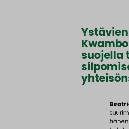
Ystävien 
Kwambok
suojella 
silpomis
yhteisön
Beatr
suurim
hänen 