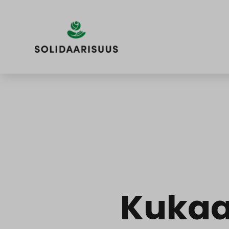
Siirry
sisältöön
Kukaa