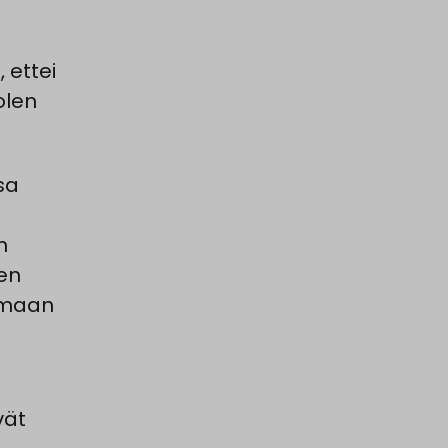
 ettei
olen
sa
n
een
tamaan
vät