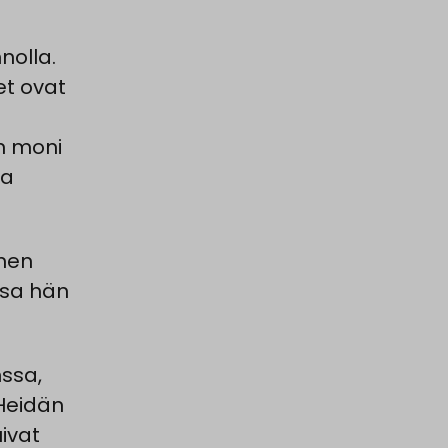
nolla.
t ovat
n moni
sa
änen
ssa hän
nssa,
. Heidän
ivat