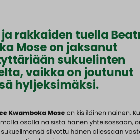
ja rakkaiden tuella Beat
a Mose on jaksanut
tyttäriään sukuelinten
elta, vaikka on joutunut
sä hyljeksimäksi.
ice Kwamboka Mose
on kisiiläinen nainen. K
malla osalla naisista hänen yhteisössään, o
sukuelimensä silvottu hänen ollessaan vast