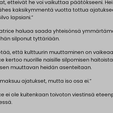
at, etteivät he voi vaikuttaa päätökseeni. Hei
ähes kaksikymmentä vuotta tottua ajatukse
ilvo lapsiani.”
atrice haluaa saada yhteisönsä ymmärtäm
 hän silponut tyttäriään.
etää, että kulttuurin muuttaminen on vaikeaa
e kertoo nuorille naisille silpomisen haitoista
 sen muuttavan heidän asenteitaan.
maksuu ajatukset, mutta iso osa ei.”
ce ei ole kuitenkaan toivoton viestinsä eteen
essä.