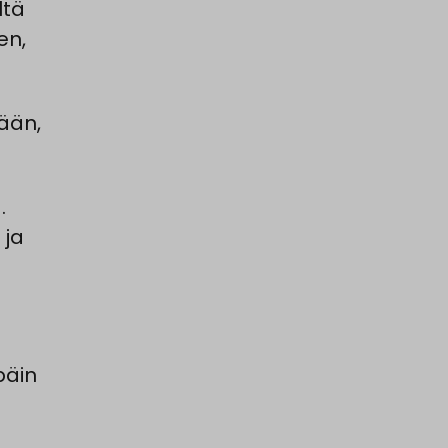
ltä
en,
ään,
.
 ja
päin