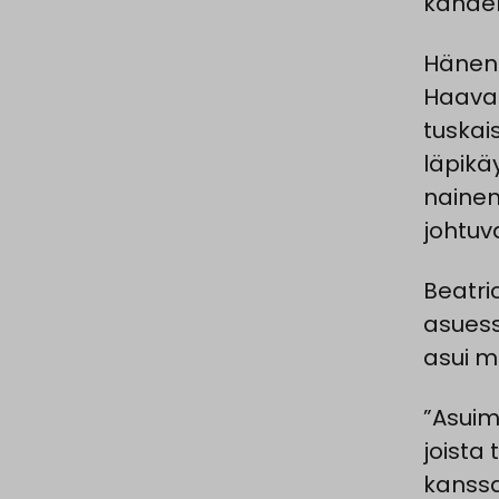
kahdek
Hänen 
Haava 
tuskai
läpikä
nainen
johtuv
Beatri
asuess
asui m
”Asuim
joista 
kanssa