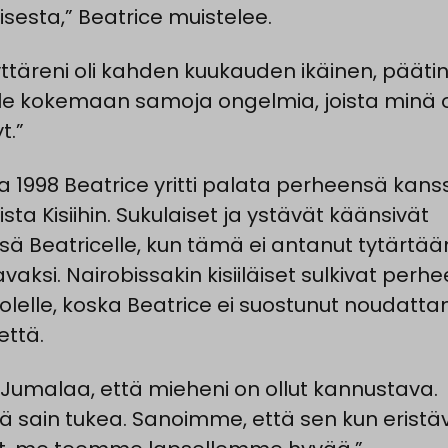
isesta,” Beatrice muistelee.
yttäreni oli kahden kuukauden ikäinen, päätin,
le kokemaan samoja ongelmia, joista minä 
t.”
 1998 Beatrice yritti palata perheensä kans
sta Kisiihin. Sukulaiset ja ystävät käänsivät
sä Beatricelle, kun tämä ei antanut tytärtää
avaksi. Nairobissakin kisiiläiset sulkivat perh
olelle, koska Beatrice ei suostunut noudat
että.
n Jumalaa, että mieheni on ollut kannustava.
ä sain tukea. Sanoimme, että sen kun eristä