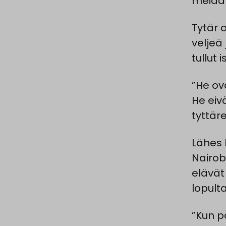
meidä
Tytär 
veljeä 
tullut 
”He ov
He eiv
tyttär
Lähes 
Nairo
elävät
lopult
”Kun p