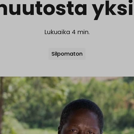
uutosta yks
Lukuaika 4 min.
Avainsanat
Silpomaton