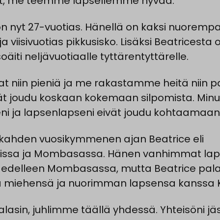
t, me teemme lapsellemme hyvää.”
on nyt 27-vuotias. Hänellä on kaksi nuoremp
ja viisivuotias pikkusisko. Lisäksi Beatricesta 
isoäiti neljävuotiaalle tyttärentyttärelle.
at niin pieniä ja me rakastamme heitä niin pa
ät joudu koskaan kokemaan silpomista. Min
eni ja lapsenlapseni eivät joudu kohtaamaan 
kahden vuosikymmenen ajan Beatrice eli
bissa ja Mombasassa. Hänen vanhimmat la
 edelleen Mombasassa, mutta Beatrice pala
a miehensä ja nuorimman lapsensa kanssa Kis
alasin, juhlimme täällä yhdessä. Yhteisöni jä