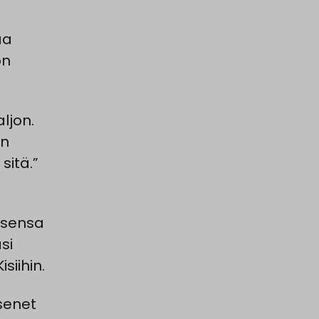
aa
on
ljon.
un
sitä.”
psensa
si
iihin.
senet