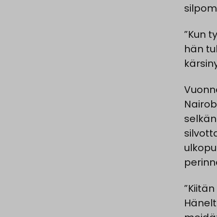
silpom
”Kun t
hän tu
kärsiny
Vuonna
Nairobi
selkän
silvott
ulkopu
perinn
”Kiitä
Hänelt