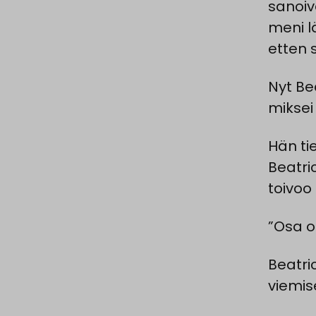
sanoiv
meni l
etten s
Nyt Be
miksei
Hän ti
Beatric
toivoo
”Osa o
Beatri
viemis