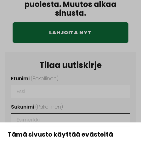
puolesta. Muutos alkaa
sinusta.
LAHJOITA NYT
Tilaa uutiskirje
Etunimi
(Pakollinen)
Sukunimi
(Pakollinen)
Tämä sivusto käyttää evästeitä
Sähköposti
(Pakollinen)