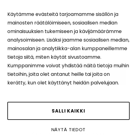
Käytämme evästeitä tarjoamamme sisällön ja
Ehdot
(Pakollinen)
mainosten räätälöimiseen, sosiaalisen median
Tilaamalla uutiskirjeen hyväksyt
ominaisuuksien tukemiseen ja kävijämäärämme
henkilötietojesi käsittelyn
analysoimiseen. Lisäksi jaamme sosiaalisen median,
tietosuojalausekkeen
osoittamalla tavalla.
mainosalan ja analytiikka-alan kumppaneillemme
tietoja siitä, miten käytät sivustoamme.
Suojattu Google reCAPTCHA:lla. Lue
tietosuojaseloste
Kumppanimme voivat yhdistää näitä tietoja muihin
ja
käyttöehdot
.
tietoihin, joita olet antanut heille tai joita on
kerätty, kun olet käyttänyt heidän palvelujaan.
SALLI KAIKKI
Muokkaa evästeasetuksia
NÄYTÄ TIEDOT
© Kansainvälinen solidaarisuussäätiö