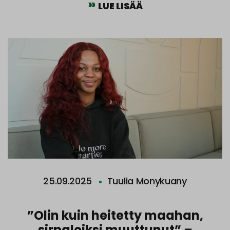
LUE LISÄÄ
25.09.2025
Tuulia Monykuany
”Olin kuin heitetty maahan,
sirpaleiksi muuttunut” –