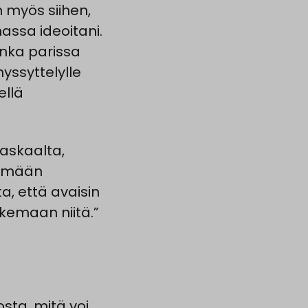
 myös siihen,
massa ideoitani.
onka parissa
yssyttelylle
ellä
askaalta,
lemään
ta, että avaisin
kemaan niitä.”
sta, mitä voi