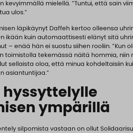
 kevyimmällä mielellä. ”Tuntui, että sain vii
tua ulos.”
isen läpikäynyt Daffeh kertoo olleensa uh
n ikään kuin automaattisesti elänyt sitä uhr
t – enää hän ei suostu siihen rooliin. ”Kun ol
n toimistolla tekemässä näitä hommia, niin m
ut sellaista oloa, että minua kohdeltaisiin ku
n asiantuntijaa.”
 hyssyttelylle
misen ympärillä
entely silpomista vastaan on ollut Solidaari