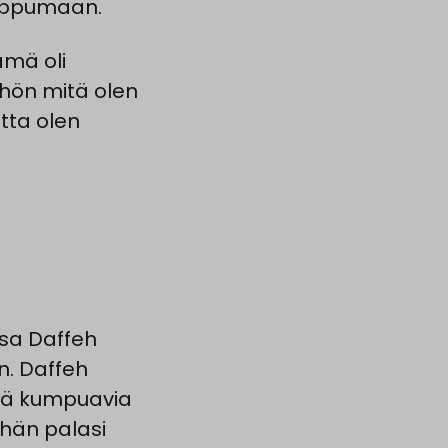
loppumaan.
ämä oli
öhön mitä olen
tta olen
sa Daffeh
n. Daffeh
ltä kumpuavia
 hän palasi