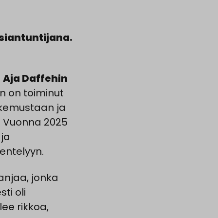
siantuntijana.
n
Aja Daffehin
än on toiminut
kemustaan ja
. Vuonna 2025
 ja
entelyyn.
njaa, jonka
ti oli
lee rikkoa,