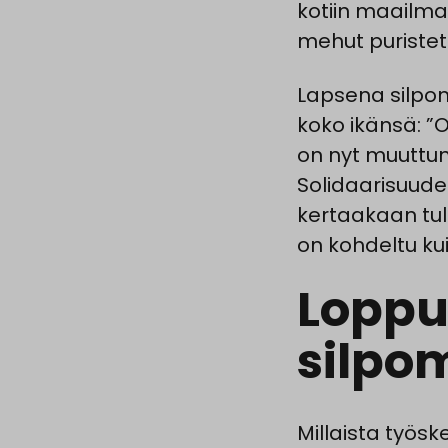
kotiin maailman
mehut puristet
Lapsena silpom
koko ikänsä: ”O
on nyt muuttunu
Solidaarisuude
kertaakaan tull
on kohdeltu kui
Loppu
silpo
Millaista työsk