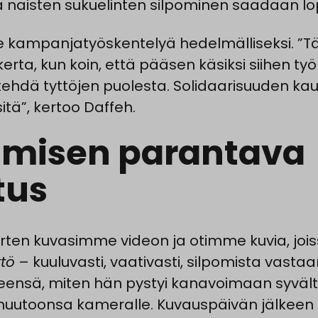
 ja naisten sukuelinten silpominen saadaan 
e kampanjatyöskentelyä hedelmälliseksi. ”T
rta, kun koin, että pääsen käsiksi siihen ty
tehdä tyttöjen puolesta. Solidaarisuuden kau
tä”, kertoo Daffeh.
misen parantava
tus
ten kuvasimme videon ja otimme kuvia, jois
ttö
– kuuluvasti, vaativasti, silpomista vastaa
neensä, miten hän pystyi kanavoimaan syvä
 huutoonsa kameralle. Kuvauspäivän jälkeen