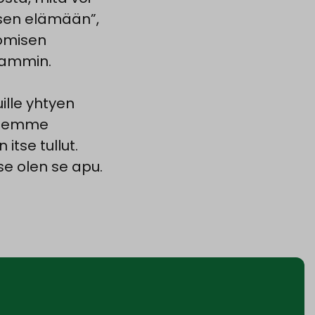
sen elämään”,
pomisen
aammin.
ille yhtyen
istemme
itse tullut.
tse olen se apu.