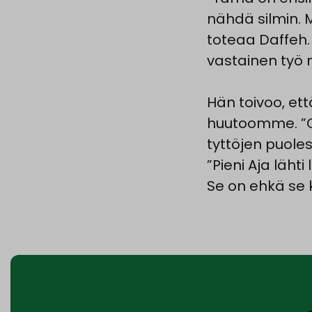
nähdä silmin.
toteaa Daffeh.
vastainen työ 
Hän toivoo, ett
huutoomme. ”O
tyttöjen puoles
”Pieni Aja lähti
Se on ehkä se k