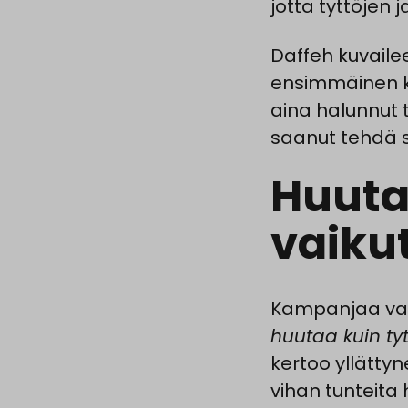
jotta tyttöjen
Daffeh kuvaile
ensimmäinen ke
aina halunnut 
saanut tehdä si
Huuta
vaiku
Kampanjaa var
huutaa kuin ty
kertoo yllätty
vihan tunteita