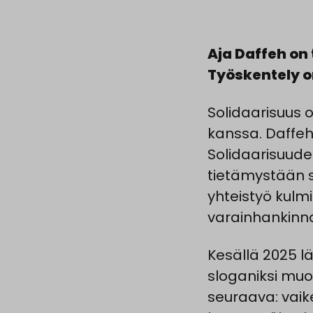
Aja Daffeh on
Työskentely on
Solidaarisuus 
kanssa. Daffeh 
Solidaarisuud
tietämystään 
yhteistyö kulmi
varainhankinna
Kesällä 2025 
sloganiksi muo
seuraava: vaike