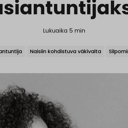
asiantuntijaks
Lukuaika 5 min
Avainsanat
antuntija
Naisiin kohdistuva väkivalta
Silpom