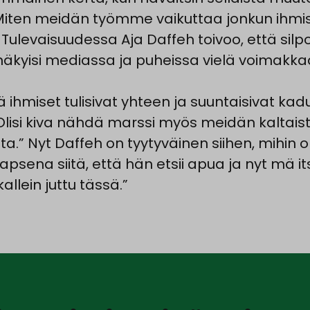
 Miten meidän työmme vaikuttaa jonkun ihmi
 Tulevaisuudessa Aja Daffeh toivoo, että sil
näkyisi mediassa ja puheissa vielä voimakk
ä ihmiset tulisivat yhteen ja suuntaisivat kadu
lisi kiva nähdä marssi myös meidän kalta
ta.” Nyt Daffeh on tyytyväinen siihen, mihin on 
 lapsena siitä, että hän etsii apua ja nyt mä i
allein juttu tässä.”