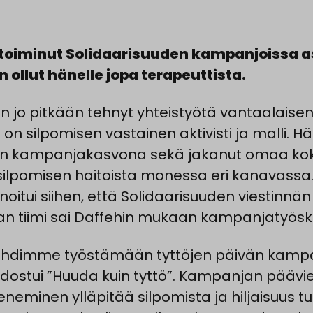
 toiminut Solidaarisuuden kampanjoissa a
 ollut hänelle jopa terapeuttista.
on jo pitkään tehnyt yhteistyötä vantaalaise
on silpomisen vastainen aktivisti ja malli. H
en kampanjakasvona sekä jakanut omaa ko
silpomisen haitoista monessa eri kanavassa
noitui siihen, että Solidaarisuuden viestinnän
n tiimi sai Daffehin mukaan kampanjatyösk
lähdimme työstämään tyttöjen päivän kampa
dostui ”Huuda kuin tyttö”. Kampanjan päävies
neminen ylläpitää silpomista ja hiljaisuus tu