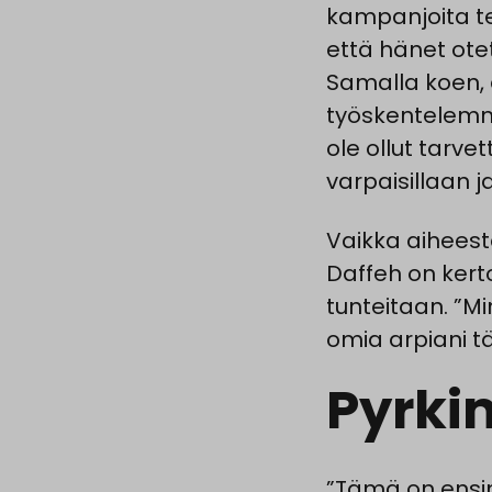
kampanjoita te
että hänet otet
Samalla koen, e
työskentelemme
ole ollut tarvet
varpaisillaan j
Vaikka aiheest
Daffeh on ker
tunteitaan. ”Mi
omia arpiani t
Pyrki
”Tämä on ensim