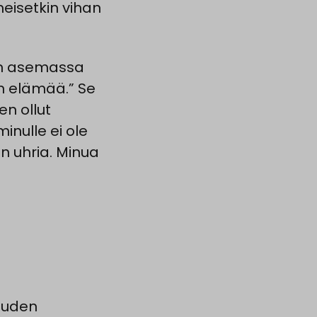
meisetkin vihan
rin asemassa
in elämää.” Se
en ollut
inulle ei ole
in uhria. Minua
suuden