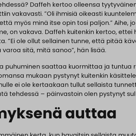
hdessä? Daffeh kertoo olleensa tyytyväinen
tiin vakavasti. ”Oli ihmisiä oikeasti kuuntele
ttä myös minä itse opin tosi paljon.” Aihe, j
, on vakava. Daffeh kuitenkin kertoo, ettei h
ta. ”Ei ole ollut sellainen tunne, että pitää käv
a varoa sitä, mitä sanoo”, hän lisää.
a puhuminen saattaa kuormittaa ja tuntua r
tomansa mukaan pystynyt kuitenkin käsitte
nulle ei ole kertaakaan tullut sellaista tunnet
ätä tehdessä – päinvastoin olen pystynyt sul
myksenä auttaa
mäinen kerta, kun havaitsin sellaista muuto