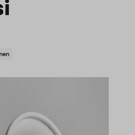
i
inen