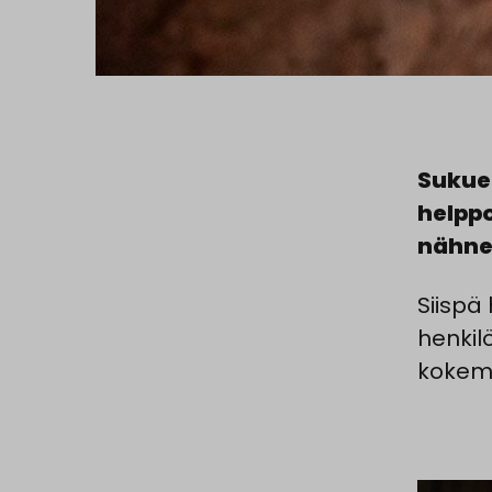
Sukuel
helppo
nähnei
Siispä
henkil
kokemu