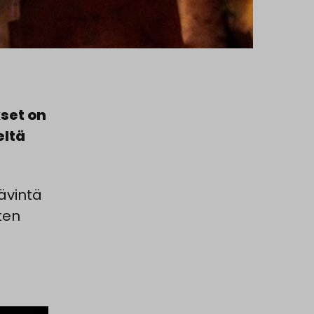
set on
eltä
ävintä
ten