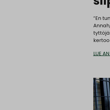
si
“En tu
Annah,
tyttöj
kertoo
LUE AN