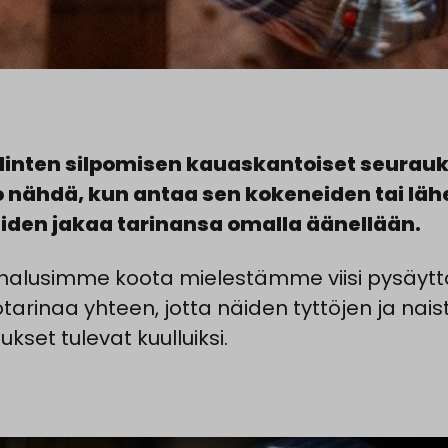
inten silpomisen kauaskantoiset seurauk
 nähdä, kun antaa sen kokeneiden tai läh
den jakaa tarinansa omalla äänellään.
 halusimme koota mielestämme viisi pysäytt
ötarinaa yhteen, jotta näiden tyttöjen ja nais
kset tulevat kuulluiksi.