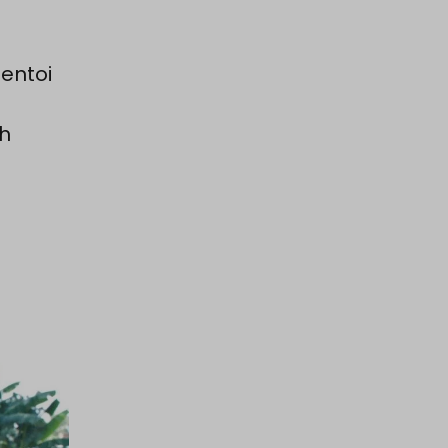
entoi
ah