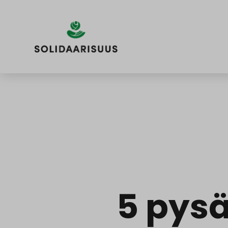
Siirry
sisältöön
5 pysä