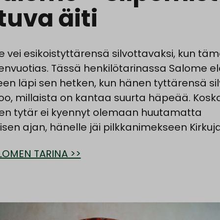
tuva äiti
 vei esikoistyttärensä silvottavaksi, kun tämä
vuotias. Tässä henkilötarinassa Salome e
een läpi sen hetken, kun hänen tyttärensä silv
too, millaista on kantaa suurta häpeää. Kosk
n tytär ei kyennyt olemaan huutamatta
isen ajan, hänelle jäi pilkkanimekseen Kirkuja
LOMEN TARINA >>