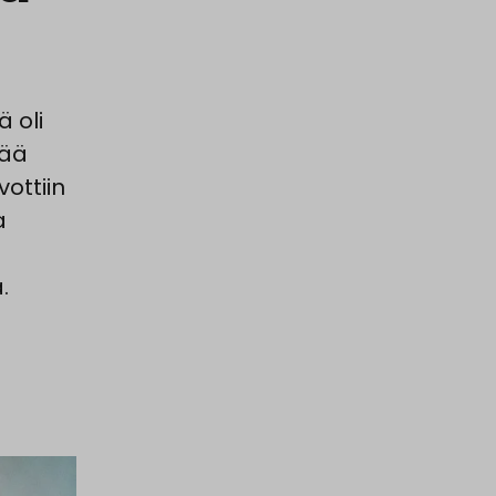
 oli
lää
ottiin
a
.