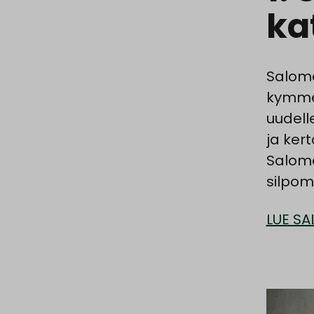
ka
Salome
kymmen
uudell
ja ker
Salome
silpom
LUE SA