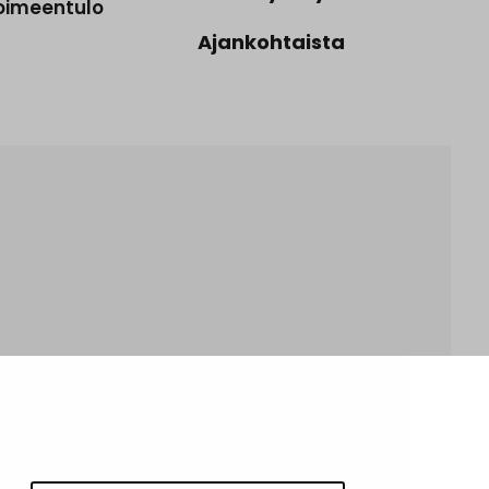
oimeentulo
Ajankohtaista