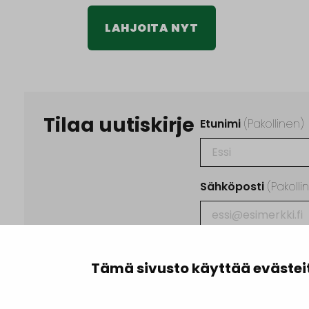
LAHJOITA NYT
Tilaa uutiskirje
Etunimi
(Pakollinen)
Sähköposti
(Pakolli
Ehdot
(Pakollinen)
Tämä sivusto käyttää evästei
Tilaamalla uutisk
käsittelyn
tieto