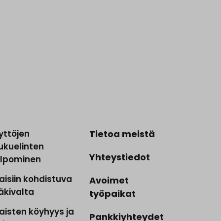
yttöjen
Tietoa meistä
ukuelinten
Yhteystiedot
ilpominen
aisiin kohdistuva
Avoimet
äkivalta
työpaikat
aisten köyhyys ja
Pankkiyhteydet