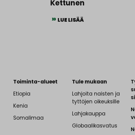
Kettunen
LUE LISÄÄ
Toiminta-alueet
Tule mukaan
T
s
.
Etiopia
Lahjoita naisten ja
s
tyttöjen oikeuksille
Kenia
N
Lahjakauppa
v
Somalimaa
Globaalikasvatus
N