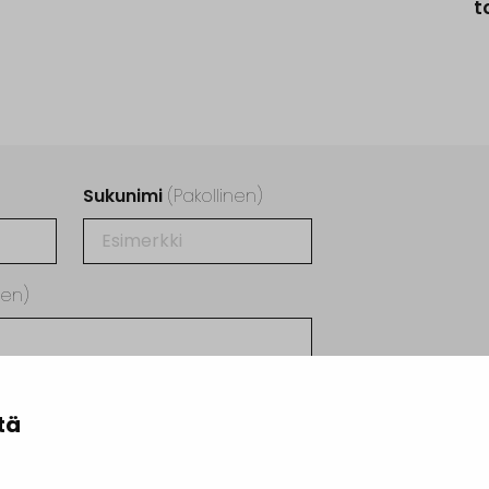
t
Sukunimi
(Pakollinen)
nen)
tä
irjeen hyväksyt henkilötietojesi
suojalausekkeen
osoittamalla tavalla.