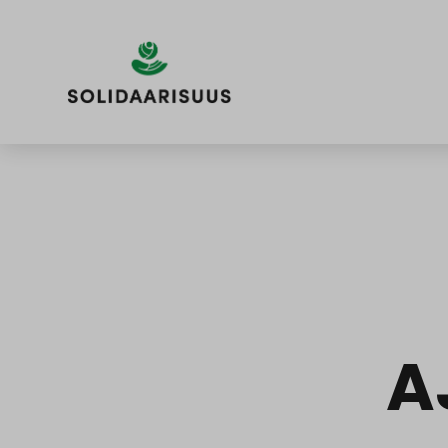
Siirry
sisältöön
A