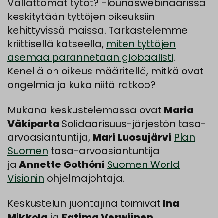
Vallattomat tytöt? -lounaswebinaarissa
keskitytään tyttöjen oikeuksiin
kehittyvissä maissa. Tarkastelemme
kriittisellä katseella,
miten tyttöjen
asemaa parannetaan globaalisti
.
Kenellä on oikeus määritellä, mitkä ovat
ongelmia ja kuka niitä ratkoo?
Mukana keskustelemassa ovat
Maria
Väkiparta
Solidaarisuus-järjestön tasa-
arvoasiantuntija,
Mari Luosujärvi
Plan
Suomen
tasa-arvoasiantuntija
ja
Annette Gothóni
Suomen World
Visionin
ohjelmajohtaja.
Keskustelun juontajina toimivat
Ina
Mikkola
ja
Fatima Verwijnen
.