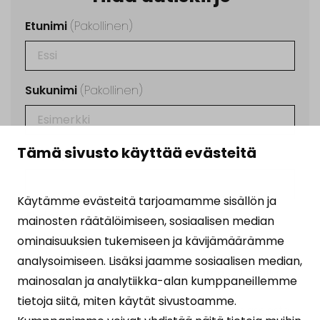
Etunimi
(Pakollinen)
Sukunimi
(Pakollinen)
Tämä sivusto käyttää evästeitä
Sähköposti
(Pakollinen)
Käytämme evästeitä tarjoamamme sisällön ja
Ehdot
(Pakollinen)
mainosten räätälöimiseen, sosiaalisen median
Tilaamalla uutiskirjeen hyväksyt
ominaisuuksien tukemiseen ja kävijämäärämme
henkilötietojesi käsittelyn
analysoimiseen. Lisäksi jaamme sosiaalisen median,
tietosuojalausekkeen
osoittamalla tavalla.
mainosalan ja analytiikka-alan kumppaneillemme
tietoja siitä, miten käytät sivustoamme.
Suojattu Google reCAPTCHA:lla. Lue
tietosuojaseloste