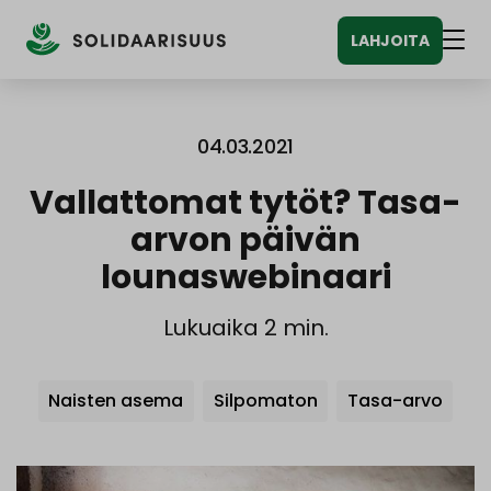
Siirry
LAHJOITA
sisältöön
Vali
04.03.2021
Vallattomat tytöt? Tasa-
arvon päivän
lounaswebinaari
Lukuaika 2 min.
Avainsanat
Naisten asema
Silpomaton
Tasa-arvo