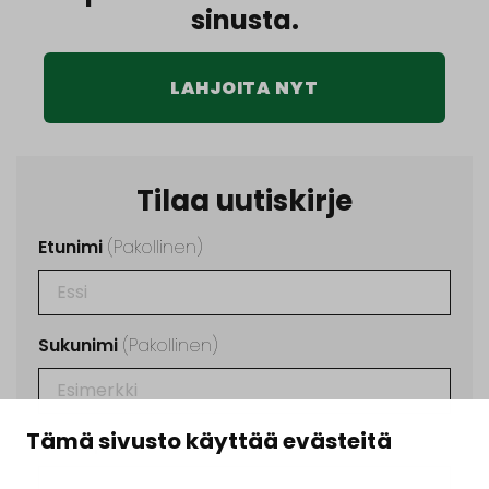
sinusta.
LAHJOITA NYT
Tilaa uutiskirje
Etunimi
(Pakollinen)
Sukunimi
(Pakollinen)
Tämä sivusto käyttää evästeitä
Sähköposti
(Pakollinen)