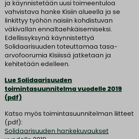
ja käynnistetään uusi toimeentuloa
vahvistava hanke Kisiin alueella ja se
linkittyy työhön naisiin kohdistuvan
väkivallan ennaltaehkäisemiseksi.
Edellissyksynä käynnistettyä
Solidaarisuuden toteuttamaa tasa-
arvofoorumia Kisiissä jatketaan ja
kehitetään edelleen.
Lue Solidaarisuuden
toimintasuunnitelma vuodelle 2019
(pdf)
Katso myös toimintasuunnitelman liitteet
(pdf):
Solidaarisuuden hankekuvaukset