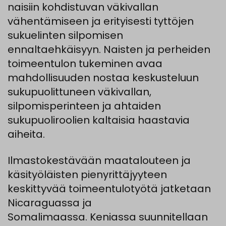
naisiin kohdistuvan väkivallan
vähentämiseen ja erityisesti tyttöjen
sukuelinten silpomisen
ennaltaehkäisyyn. Naisten ja perheiden
toimeentulon tukeminen avaa
mahdollisuuden nostaa keskusteluun
sukupuolittuneen väkivallan,
silpomisperinteen ja ahtaiden
sukupuoliroolien kaltaisia haastavia
aiheita.
Ilmastokestävään maatalouteen ja
käsityöläisten pienyrittäjyyteen
keskittyvää toimeentulotyötä jatketaan
Nicaraguassa ja
Somalimaassa. Keniassa suunnitellaan