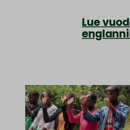
Lue vuod
englannik