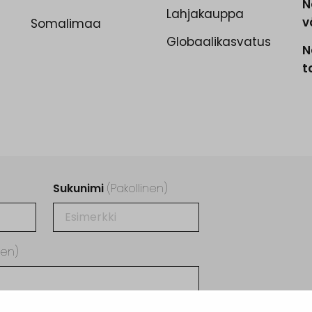
N
Lahjakauppa
v
Somalimaa
Globaalikasvatus
N
t
Sukunimi
(Pakollinen)
nen)