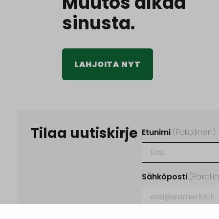
Muutos alkaa
sinusta.
LAHJOITA NYT
Tilaa uutiskirje
Etunimi
(Pakollinen)
Sähköposti
(Pakolli
Ehdot
(Pakollinen)