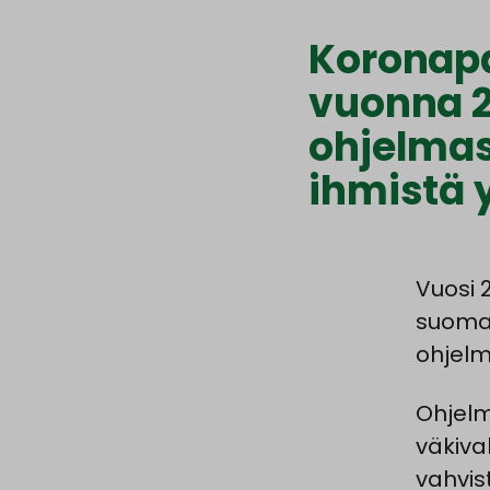
Koronap
vuonna 2
ohjelmas
ihmistä
Vuosi 
suomal
ohjelm
Ohjelm
väkiva
vahvis