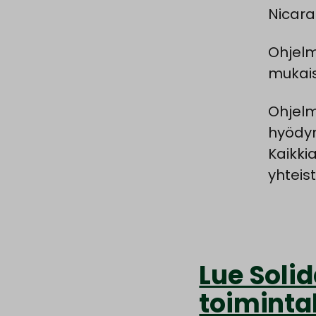
Nicara
Ohjelm
mukais
Ohjelm
hyödyns
Kaikki
yhtei
Lue Solid
toiminta