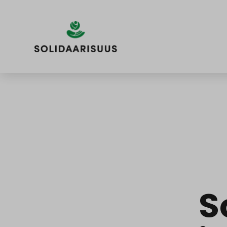
Siirry
sisältöön
S