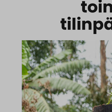
toi
tilinp