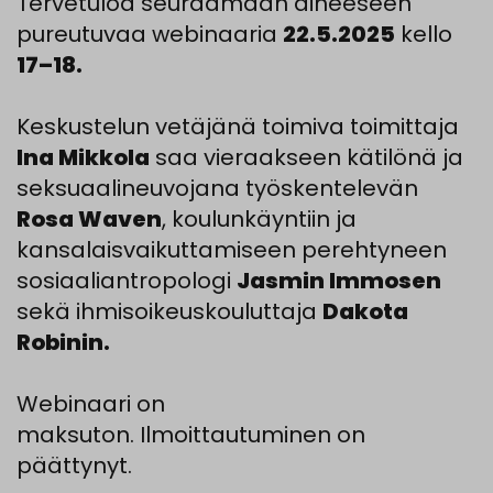
Tervetuloa seuraamaan aiheeseen
pureutuvaa webinaaria
22.5.2025
kello
17–18.
Keskustelun vetäjänä toimiva toimittaja
Ina Mikkola
saa vieraakseen kätilönä ja
seksuaalineuvojana työskentelevän
Rosa Waven
, koulunkäyntiin ja
kansalaisvaikuttamiseen perehtyneen
sosiaaliantropologi
Jasmin Immosen
sekä ihmisoikeuskouluttaja
Dakota
Robinin.
Webinaari on
maksuton. Ilmoittautuminen on
päättynyt.