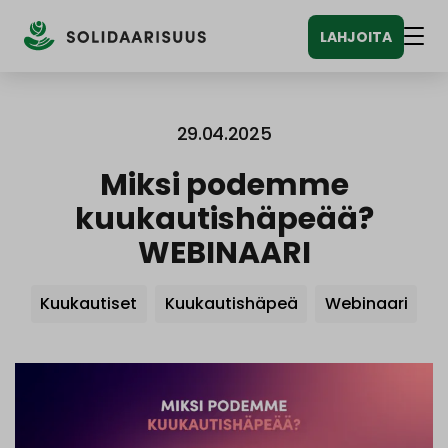
Siirry
LAHJOITA
sisältöön
Vali
29.04.2025
Miksi podemme
kuukautishäpeää?
WEBINAARI
Avainsanat
Kuukautiset
Kuukautishäpeä
Webinaari