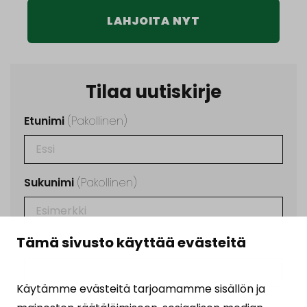
LAHJOITA NYT
Tilaa uutiskirje
Etunimi
(Pakollinen)
Sukunimi
(Pakollinen)
Tämä sivusto käyttää evästeitä
Sähköposti
(Pakollinen)
Käytämme evästeitä tarjoamamme sisällön ja
Ehdot
(Pakollinen)