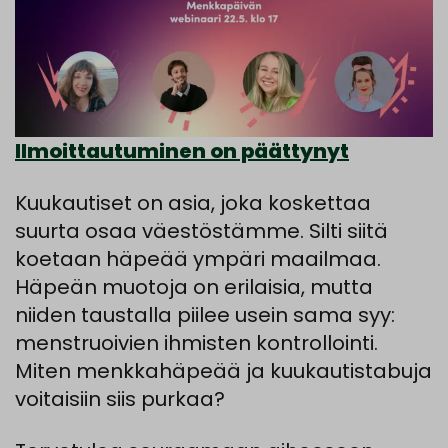
Ilmoittautuminen on päättynyt
Kuukautiset on asia, joka koskettaa
suurta osaa väestöstämme. Silti siitä
koetaan häpeää ympäri maailmaa.
Häpeän muotoja on erilaisia, mutta
niiden taustalla piilee usein sama syy:
menstruoivien ihmisten kontrollointi.
Miten menkkahäpeää ja kuukautistabuja
voitaisiin siis purkaa?