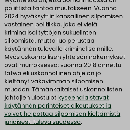
Myönteistä on, että Somalimaassa on
poliittista tahtoa muutokseen. Vuonna
2024 hyväksyttiin kansallinen silpomisen
vastainen politiikka, joka ei vielä
kriminalisoi tyttöjen sukuelinten
silpomista, mutta luo perustaa
käytännön tulevalle kriminalisoinnille.
Myös uskonnollisen yhteisön näkemykset
ovat murroksessa: vuonna 2018 annettu
fatwa eli uskonnollinen ohje on jo
kieltänyt vakavimman silpomisen
muodon. Tämänkaltaiset uskonnollisten
johtajien ulostulot
kyseenalaistavat
käytännön perinteiset oikeutukset ja
voivat helpottaa silpomisen kieltämistä
juridisesti tulevaisuudessa
.