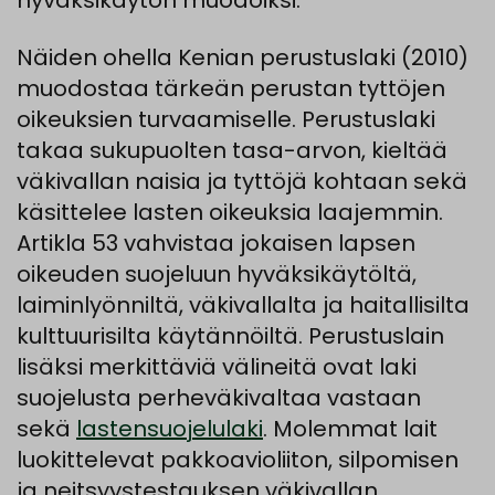
hyväksikäytön muodoiksi.
Näiden ohella Kenian perustuslaki (2010)
muodostaa tärkeän perustan tyttöjen
oikeuksien turvaamiselle. Perustuslaki
takaa sukupuolten tasa-arvon, kieltää
väkivallan naisia ja tyttöjä kohtaan sekä
käsittelee lasten oikeuksia laajemmin.
Artikla 53 vahvistaa jokaisen lapsen
oikeuden suojeluun hyväksikäytöltä,
laiminlyönniltä, väkivallalta ja haitallisilta
kulttuurisilta käytännöiltä. Perustuslain
lisäksi merkittäviä välineitä ovat laki
suojelusta perheväkivaltaa vastaan
sekä
lastensuojelulaki
. Molemmat lait
luokittelevat pakkoavioliiton, silpomisen
ja neitsyystestauksen väkivallan