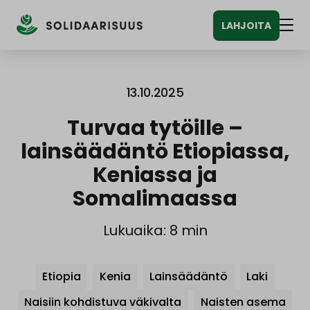
Siirry
LAHJOITA
sisältöön
Vali
13.10.2025
Turvaa tytöille –
lainsäädäntö Etiopiassa,
Keniassa ja
Somalimaassa
Lukuaika: 8 min
Avainsanat
Etiopia
Kenia
Lainsäädäntö
Laki
Naisiin kohdistuva väkivalta
Naisten asema