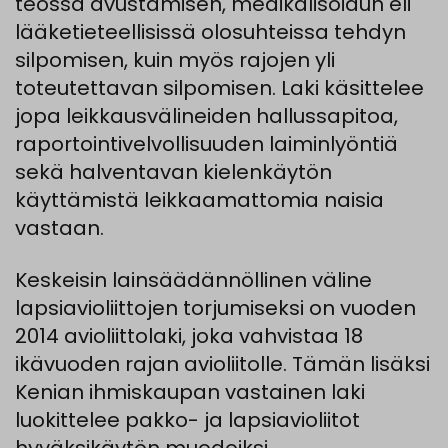
teossa avustamisen, medikalisoidun eli
lääketieteellisissä olosuhteissa tehdyn
silpomisen, kuin myös rajojen yli
toteutettavan silpomisen. Laki käsittelee
jopa leikkausvälineiden hallussapitoa,
raportointivelvollisuuden laiminlyöntiä
sekä halventavan kielenkäytön
käyttämistä leikkaamattomia naisia
vastaan.
Keskeisin lainsäädännöllinen väline
lapsiavioliittojen torjumiseksi on vuoden
2014 avioliittolaki, joka vahvistaa 18
ikävuoden rajan avioliitolle. Tämän lisäksi
Kenian ihmiskaupan vastainen laki
luokittelee pakko- ja lapsiavioliitot