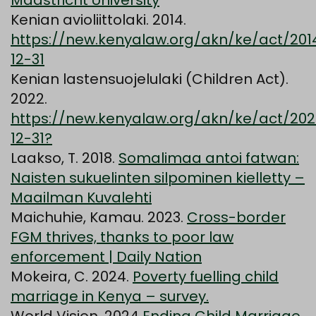
Maastricht University
Kenian avioliittolaki. 2014.
https://new.kenyalaw.org/akn/ke/act/20
12-31
Kenian lastensuojelulaki (Children Act).
2022.
https://new.kenyalaw.org/akn/ke/act/2
12-31?
Laakso, T. 2018.
Somalimaa antoi fatwan:
Naisten sukuelinten silpominen kielletty –
Maailman Kuvalehti
Maichuhie, Kamau. 2023.
Cross-border
FGM thrives, thanks to poor law
enforcement | Daily Nation
Mokeira, C. 2024.
Poverty fuelling child
marriage in Kenya – survey.