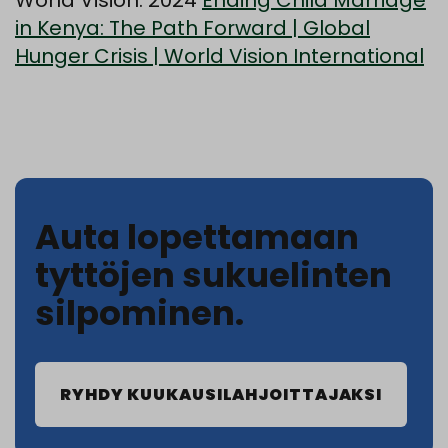
World Vision. 2024
Ending Child Marriage
in Kenya: The Path Forward | Global
Hunger Crisis | World Vision International
Auta lopettamaan
tyttöjen sukuelinten
silpominen.
RYHDY KUUKAUSILAHJOITTAJAKSI