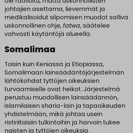
ole ratifioitu, mutta uskonnollisten
johtajien asettama, lievemmät ja
medikalisoidut silpomisen muodot salliva
uskonnollinen ohje,
fatwa
, säätelee
vahvasti käytäntöjä alueella.
Somalimaa
Toisin kuin Keniassa ja Etiopiassa,
Somalimaan lainsäädäntöjärjestelmän
lähtökohdat tyttöjen oikeuksien
turvaamiselle ovat heikot. Järjestelmä
perustuu muodollisen lainsäädännön,
islamilaisen sharia-lain ja tapaoikeuden
yhdistelmään, mikä johtaa usein
ristiriitaisiin tulkintoihin ja harvoin tukee
naisten ja tyttöjen oikeuksia.