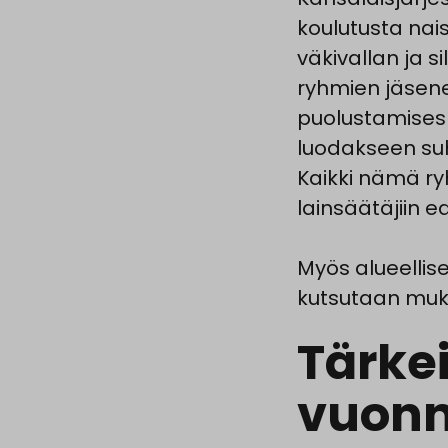
koulutusta nais
väkivallan ja s
ryhmien jäsene
puolustamisesrt
luodakseen suht
Kaikki nämä ry
lainsäätäjiin e
Myös alueellis
kutsutaan muk
Tärke
vuonn