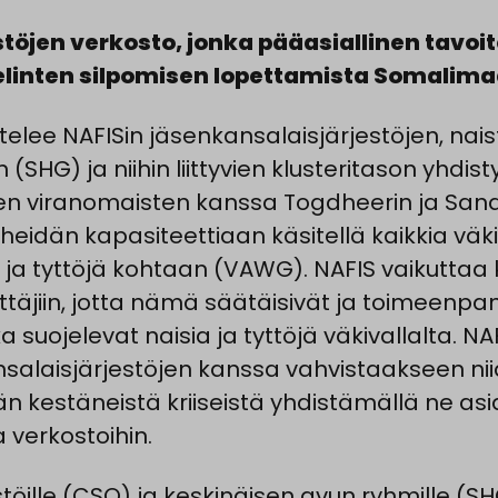
stöjen verkosto, jonka pääasiallinen tavoi
elinten silpomisen lopettamista Somalima
elee NAFISin jäsenkansalaisjärjestöjen, nai
(SHG) ja niihin liittyvien klusteritason yhdis
ten viranomaisten kanssa Togdheerin ja Sanaa
heidän kapasiteettiaan käsitellä kaikkia väk
ja tyttöjä kohtaan (VAWG). NAFIS vaikuttaa ka
ättäjiin, jotta nämä säätäisivät ja toimeenpan
a suojelevat naisia ja tyttöjä väkivallalta. N
nsalaisjärjestöjen kanssa vahvistaakseen ni
än kestäneistä kriiseistä yhdistämällä ne asi
a verkostoihin.
töille (CSO) ja keskinäisen avun ryhmille (S