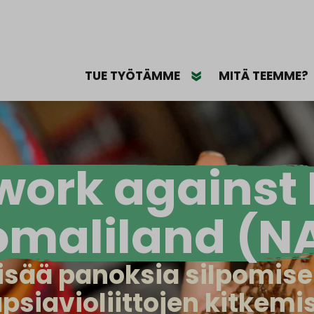
TUE TYÖTÄMME
MITÄ TEEMME?
work against
omaliland (N
isää panoksia silpomis
apsiavioliittojen kitkem