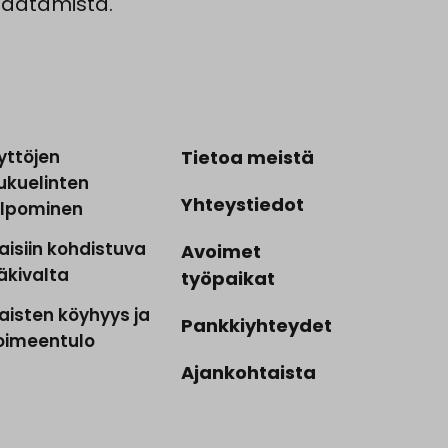
säätämistä.
yttöjen
Tietoa meistä
ukuelinten
Yhteystiedot
ilpominen
aisiin kohdistuva
Avoimet
äkivalta
työpaikat
aisten köyhyys ja
Pankkiyhteydet
oimeentulo
Ajankohtaista