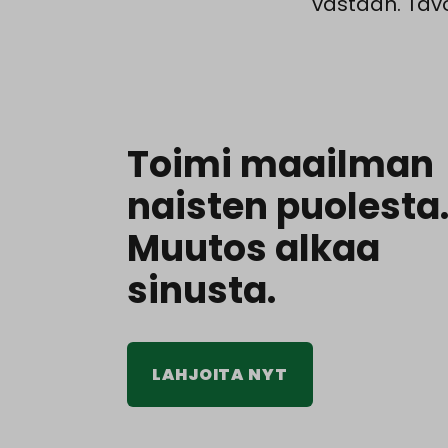
vastaan. Tavo
Toimi maailman
naisten puolesta
Muutos alkaa
sinusta.
LAHJOITA NYT