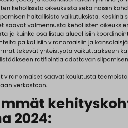
ten kehollisista oikeuksista sekä naisiin koh
ilpomisen haitallisista vaikutuksista. Keskinä
t saavat valmennusta kehollisten oikeuksie
a ja kuinka osallistua alueellisiin koordinoin
eita paikallisiin viranomaisiin ja kansalaisjär
hmät tekevät yhteistyötä vaikuttaakseen ka
distääkseen ratifiointia odottavan silpomisen
et viranomaiset saavat koulutusta teemoista
aan verkostoon.
immät kehityskoh
a 2024: