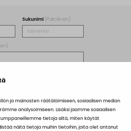
Sukunimi
(Pakollinen)
nen)
tä
irjeen hyväksyt henkilötietojesi
suojalausekkeen
osoittamalla tavalla.
ön ja mainosten räätälöimiseen, sosiaalisen median
TCHA:lla. Lue
tietosuojaseloste
ja
rämme analysoimiseen. Lisäksi jaamme sosiaalisen
kumppaneillemme tietoja siitä, miten käytät
ä näitä tietoja muihin tietoihin, joita olet antanut