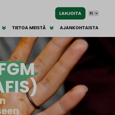
LAHJOITA
TIETOA MEISTÄ
AJANKOHTAISTA
 FGM
AFIS)
en
iseen