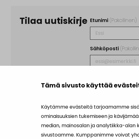
Tilaa uutiskirje
Etunimi
(Pakollinen)
Sähköposti
(Pakolli
Ehdot
(Pakollinen)
Tämä sivusto käyttää evästei
Tilaamalla uutisk
käsittelyn
tieto
Käytämme evästeitä tarjoamamme sisäll
Suojattu Google reCAP
käyttöehdot
.
ominaisuuksien tukemiseen ja kävijämää
median, mainosalan ja analytiikka-alan 
sivustoamme. Kumppanimme voivat yhdistä