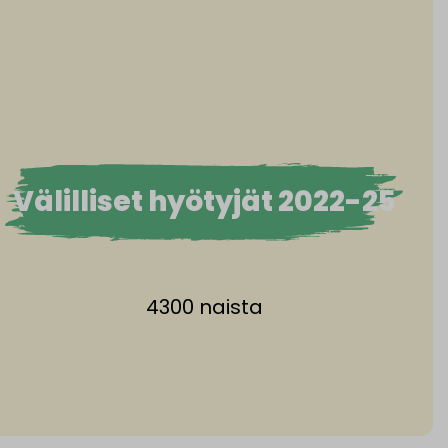
Välilliset hyötyjät 2022-25
4300 naista