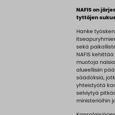
NAFIS on järje
tyttöjen suku
Hanke työskent
itseapuryhmien 
sekä paikallis
NAFIS kehittää 
muotoja naisia 
alueellisiin pä
säädöksiä, jotk
yhteistyötä ka
selviytyä pitkä
ministeriöihin j
Kansalaisjärjes