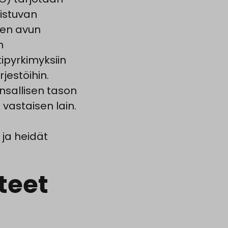
distuvan
isen avun
n
tipyrkimyksiin
jestöihin.
nsallisen tason
 vastaisen lain.
 ja heidät
teet