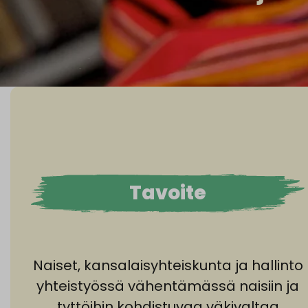
Tavoite
Naiset, kansalaisyhteiskunta ja hallinto
yhteistyössä vähentämässä naisiin ja
tyttöihin kohdistuvaa väkivaltaa