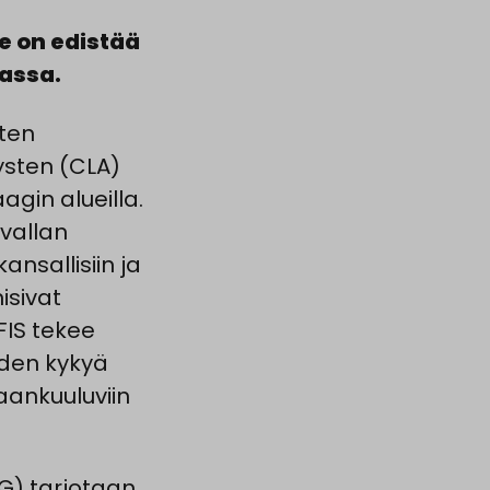
te on edistää
assa.
sten
tysten (CLA)
gin alueilla.
ivallan
nsallisiin ja
isivat
AFIS tekee
iden kykyä
aankuuluviin
HG) tarjotaan