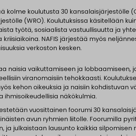
ää kolme koulutusta 30 kansalaisjärjestölle (
rjestölle (WRO). Koulutuksissa käsitellään ku
ista työtä, sosiaalista vastuullisuutta ja yht
a kriisiaikoina. NAFIS järjestää myös neljänne
aisuuksia verkoston kesken.
aa naisia vaikuttamiseen ja lobbaamiseen, jo
eellisiin viranomaisiin tehokkaasti. Koulutuks
yös kehon oikeuksia ja naisiin kohdistuvan v
ja ihmisoikeudellisia näkökulmia.
estetään vuosittainen foorumi 30 kansalaisjä
inäisten avun ryhmien liitolle. Foorumilla pyr
 ja julkaistaan lausunto kaikkia silpomisen