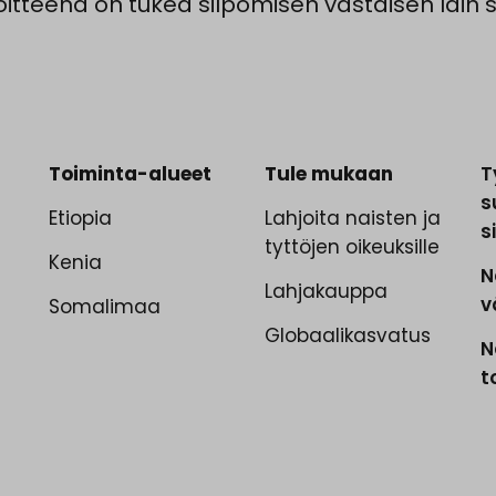
itteena on tukea silpomisen vastaisen lain 
Toiminta-alueet
Tule mukaan
T
s
.
Etiopia
Lahjoita naisten ja
s
tyttöjen oikeuksille
Kenia
N
Lahjakauppa
v
Somalimaa
Globaalikasvatus
N
t