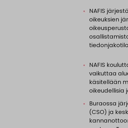
NAFIS järjest
oikeuksien jä
oikeusperusta
osallistamist
tiedonjakotil
NAFIS koulutt
vaikuttaa alu
käsitellään m
oikeudellisia 
Buraossa järj
(CSO) ja kesk
kannanottoon,