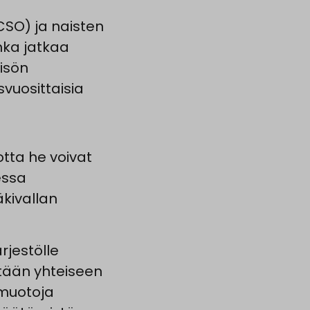
CSO) ja naisten
inka jatkaa
eisön
svuosittaisia
tta he voivat
essa
äkivallan
rjestölle
itään yhteiseen
 muotoja