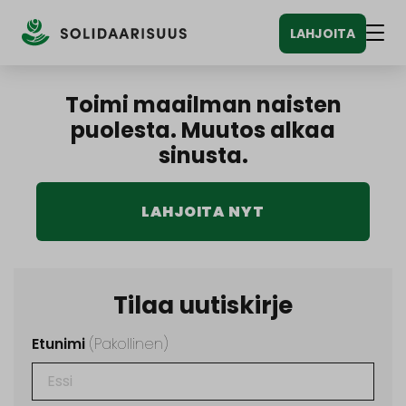
Siirry
LAHJOITA
sisältöön
Vali
Toimi maailman naisten
puolesta. Muutos alkaa
sinusta.
LAHJOITA NYT
Tilaa uutiskirje
Etunimi
(Pakollinen)