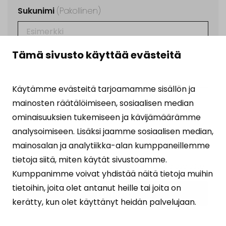
Sukunimi
(Pakollinen)
Tämä sivusto käyttää evästeitä
Sähköposti
(Pakollinen)
Käytämme evästeitä tarjoamamme sisällön ja
Ehdot
(Pakollinen)
mainosten räätälöimiseen, sosiaalisen median
Tilaamalla uutiskirjeen hyväksyt
ominaisuuksien tukemiseen ja kävijämäärämme
henkilötietojesi käsittelyn
analysoimiseen. Lisäksi jaamme sosiaalisen median,
tietosuojalausekkeen
osoittamalla tavalla.
mainosalan ja analytiikka-alan kumppaneillemme
tietoja siitä, miten käytät sivustoamme.
Suojattu Google reCAPTCHA:lla. Lue
tietosuojaseloste
Kumppanimme voivat yhdistää näitä tietoja muihin
ja
käyttöehdot
.
tietoihin, joita olet antanut heille tai joita on
kerätty, kun olet käyttänyt heidän palvelujaan.