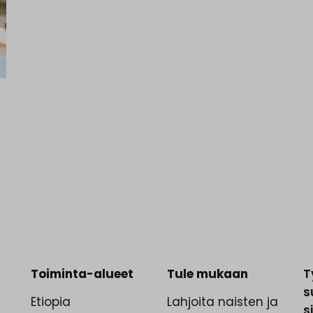
Toiminta-alueet
Tule mukaan
T
s
.
Etiopia
Lahjoita naisten ja
s