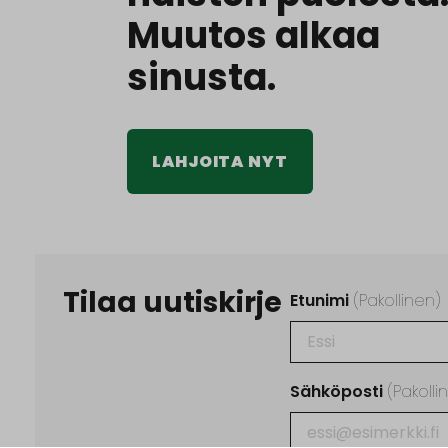
Muutos alkaa
sinusta.
LAHJOITA NYT
Tilaa uutiskirje
Etunimi
(Pakollinen)
Sähköposti
(Pakolli