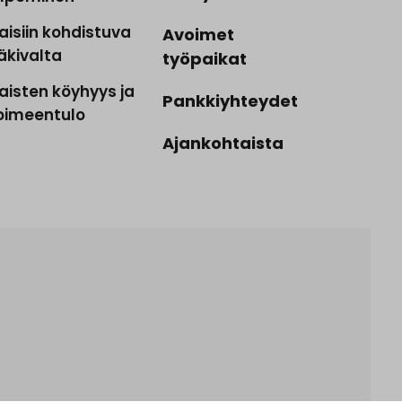
aisiin kohdistuva
Avoimet
äkivalta
työpaikat
aisten köyhyys ja
Pankkiyhteydet
oimeentulo
Ajankohtaista