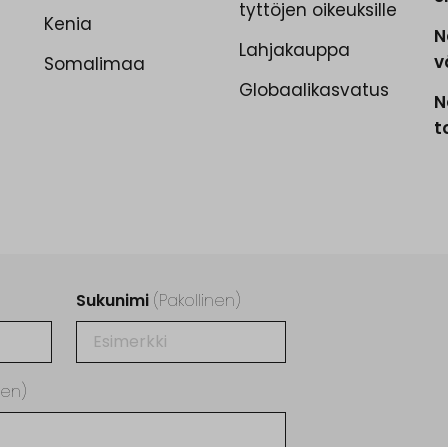
tyttöjen oikeuksille
Kenia
N
Lahjakauppa
v
Somalimaa
Globaalikasvatus
N
t
Sukunimi
(Pakollinen)
nen)