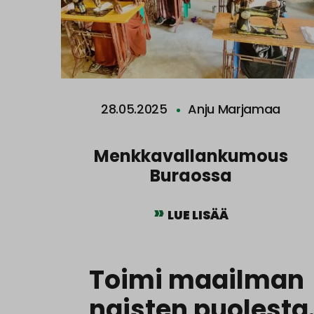
28.05.2025
Anju Marjamaa
Menkkavallankumous
Buraossa
LUE LISÄÄ
Toimi maailman
naisten puolesta