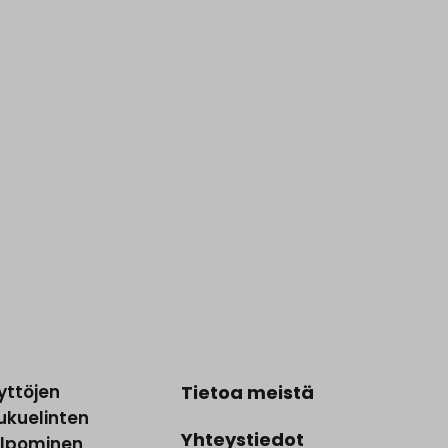
yttöjen
Tietoa meistä
ukuelinten
Yhteystiedot
ilpominen