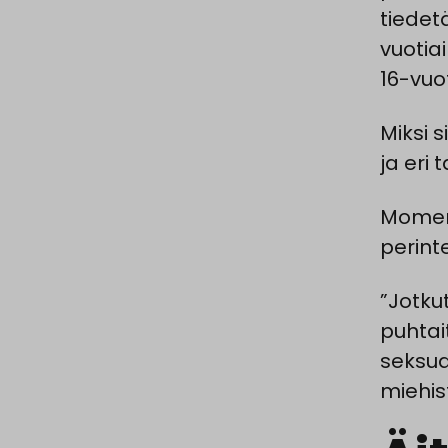
tiedet
vuotiai
16-vuot
Miksi 
ja eri
Momena
perint
”Jotku
puhtait
seksua
miehis