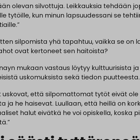
ään olevan silvottuja. Leikkauksia tehdään jo
lle tytöille, kun minun lapsuudessani se tehtii
iaille.”
sitten silpomista yhä tapahtuu, vaikka se on l
 tahot ovat kertoneet sen haitoista?
yn mukaan vastaus löytyy kulttuurisista ja
eisistä uskomuksista sekä tiedon puutteesta.
t uskovat, että silpomattomat tytöt eivät ole
a ja he haisevat. Luullaan, että heillä on kor
aliset halut eivätkä he voi opiskella, koska p
tä.”