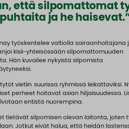
n, että silpomattomat t
 puhtaita ja he haisevat.
y työskentelee valtiolla sairaanhoitajana 
njoi
kisii
-yhteisössään silpomattomuuden
ta. Hän kuvailee nykyistä silpomista
täytyneeksi.
tytöt
vietiin suurissa
ryhmissä leikattaviksi. N
iset perheet hoitavat asian hiljaisuudessa. Li
silvotaan entistä nuorempina.
t tietävät silpomisen olevan laitonta, joten t
llaan. Jotkut eivät halua, että heidän lastens