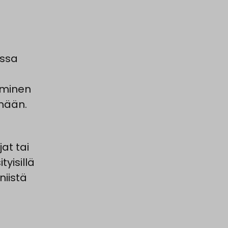
assa
ominen
mään.
at tai
tyisillä
niistä