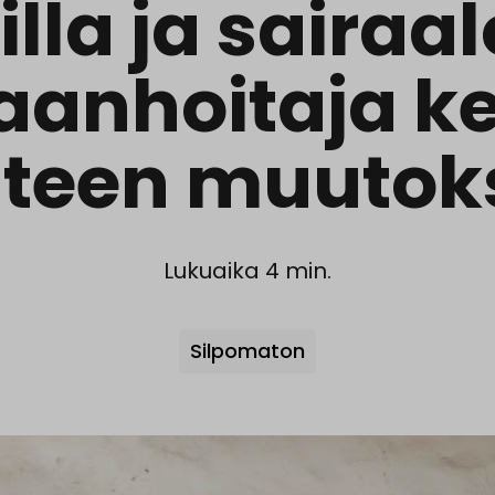
illa ja sairaa
aanhoitaja k
nteen muutok
Lukuaika 4 min.
Avainsanat
Silpomaton