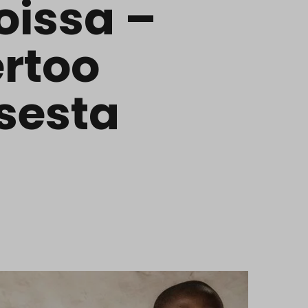
loissa –
ertoo
sesta