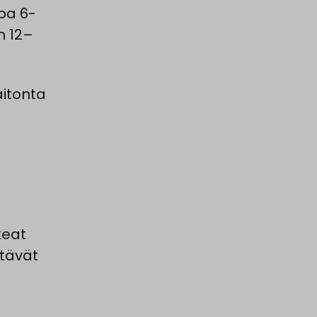
pa 6-
n 12–
aitonta
keat
itävät