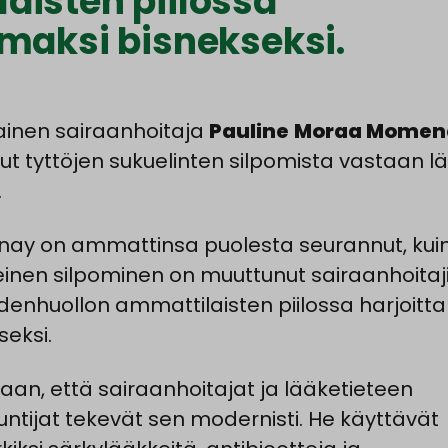
aisten piilossa
amaksi bisnekseksi.
ainen sairaanhoitaja
Pauline
Moraa
Momen
llut tyttöjen sukuelinten silpomista vastaan l
.
y on ammattinsa puolesta seurannut, kui
einen silpominen on muuttunut sairaanhoitaji
denhuollon ammattilaisten piilossa harjoitt
seksi.
aan, että sairaanhoitajat ja lääketieteen
untijat tekevät sen modernisti. He käyttävät