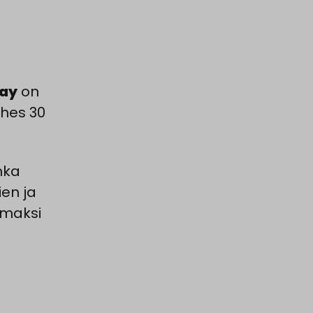
ay
on
ähes 30
nka
en ja
amaksi