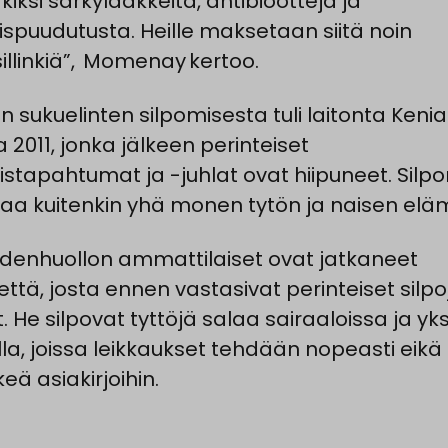
iksi särkylääkkeitä, antibiootteja ja
lispuudutusta. Heille maksetaan siitä noin
illinkiä
”,
Momenay
kertoo.
en sukuelinten silpomisesta tuli laitonta Keni
 2011, jonka jälkeen perinteiset
istapahtumat ja -juhlat ovat hiipuneet. Silp
taa kuitenkin yhä monen tytön ja naisen elä
denhuollon ammattilaiset ovat jatkaneet
ttä, josta ennen vastasivat perinteiset silpoj
t. He silpovat tyttöjä salaa sairaaloissa ja yksi
illa, joissa leikkaukset tehdään nopeasti eikä 
keä asiakirjoihin.