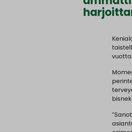
ammattil
harjoitt
Kenial
taiste
vuotta
Momena
perint
tervey
bisnek
”Sanot
asiant