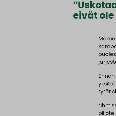
”Uskotaa
eivät ole
Momena
kampa
puoles
järjes
Ennen 
yksittä
tytöt 
”Ihmise
piilote