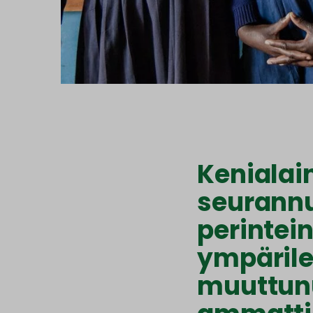
Kenialai
seurannu
perintei
ympäril
muuttunu