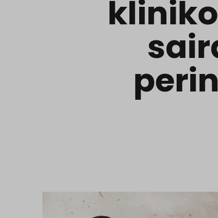
kliniko
sair
peri