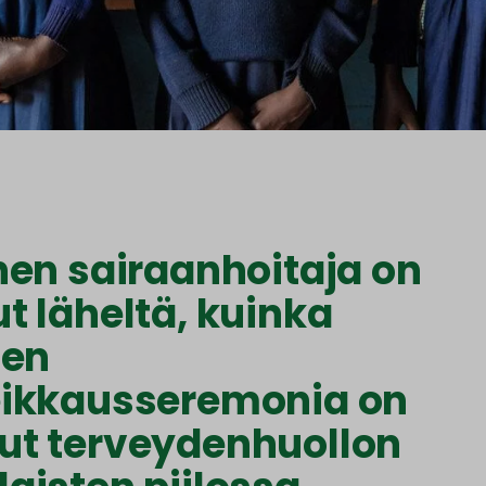
nen sairaanhoitaja on
t läheltä, kuinka
nen
eikkausseremonia on
t terveydenhuollon