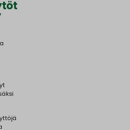
ytöt
”
ja
yt
säksi
yttöjä
a