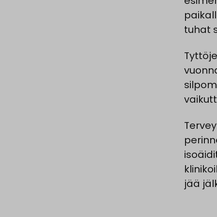
esimerk
paikal
tuhat
s
Tyttöj
vuonna
silpom
vaikut
Tervey
perinne
isoäidi
kliniko
jää jäl