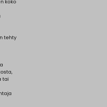
en koko
ä
n tehty
ja
osta,
 tai
htaja