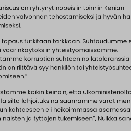
arisuus on ryhtynyt nopeisiin toimiin Kenian
iden valvonnan tehostamiseksi ja hyvän hal
iseksi.
tapaus tutkitaan tarkkaan. Suhtaudumme er
ti väärinkäytöksiin yhteistyömaissamme.
amme korruption suhteen nollatoleranssia e
in on riittävä syy henkilön tai yhteistyösuhte
nomiseen.”
stamme kaikin keinoin, että ulkoministeriöltä
aisilta lahjoituksina saamamme varat men
uun kohteeseen eli heikoimmassa asemassa
n naisten ja tyttöjen tukemiseen”, Nuikka san