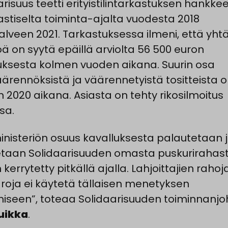
arisuus teetti erityistilintarkastuksen hankke
stiselta toiminta-ajalta vuodesta 2018
alveen 2021. Tarkastuksessa ilmeni, että yht
öä on syytä epäillä arviolta 56 500 euron
uksesta kolmen vuoden aikana. Suurin osa
väärennöksistä ja väärennetyistä tositteista o
 2020 aikana. Asiasta on tehty rikosilmoitus
sa.
inisteriön osuus kavalluksesta palautetaan 
aan Solidaarisuuden omasta puskurirahast
 kerrytetty pitkällä ajalla. Lahjoittajien rahoja
roja ei käytetä tällaisen menetyksen
iseen”, toteaa Solidaarisuuden toiminnanjo
uikka
.