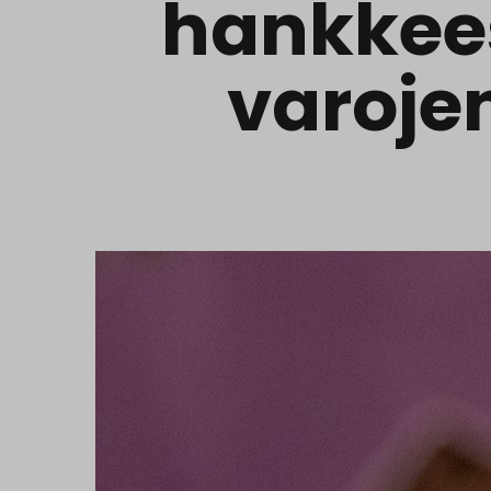
hankkees
varoje