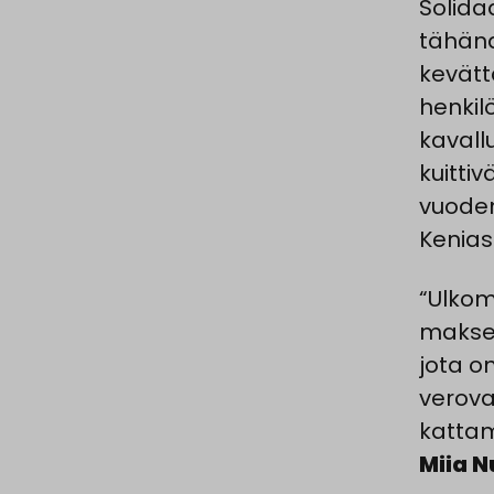
Solida
tähäna
kevätt
henkil
kavall
kuitti
vuoden
Kenias
“Ulkom
makset
jota on
verova
kattam
Miia N