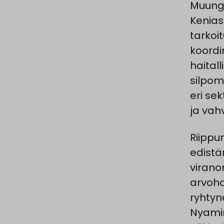
Muunga
Kenias
tarkoi
koordi
haital
silpom
eri se
ja vah
Riipp
edistä
virano
arvoha
ryhtyne
Nyamira