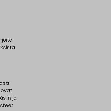
joita
ksistä
tasa-
 ovat
isiin ja
isteet