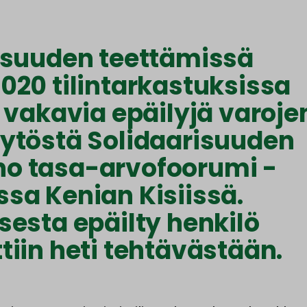
isuuden teettämissä
020 tilintarkastuksissa
 vakavia epäilyjä varoje
ytöstä Solidaarisuuden
o tasa-arvofoorumi -
sa Kenian Kisiissä.
sesta epäilty henkilö
tiin heti tehtävästään.