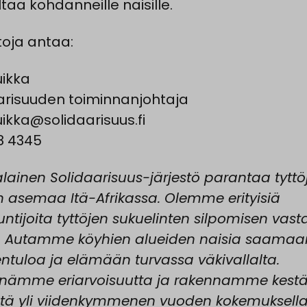
taa kohdanneille naisille.
toja antaa:
uikka
arisuuden toiminnanjohtaja
uikka@solidaarisuus.fi
8 4345
ainen Solidaarisuus-järjestö parantaa tyttö
n asemaa Itä-Afrikassa. Olemme erityisiä
untijoita tyttöjen sukuelinten silpomisen vast
. Autamme köyhien alueiden naisia saamaa
ntuloa ja elämään turvassa väkivallalta.
nämme eriarvoisuutta ja rakennamme kest
stä yli viidenkymmenen vuoden kokemuksella