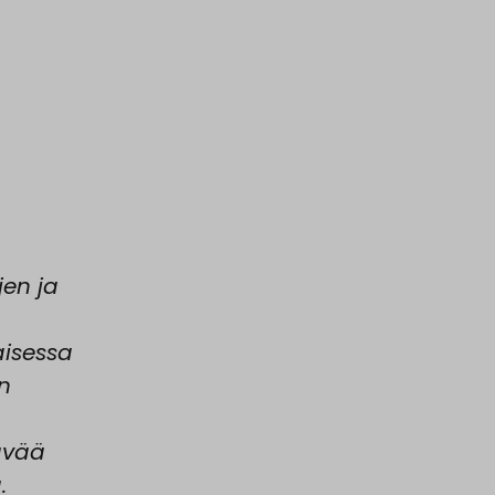
jen ja
aisessa
n
ävää
.