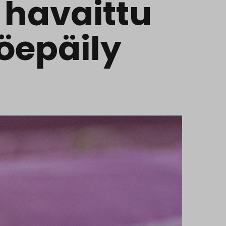
 havaittu
öepäily