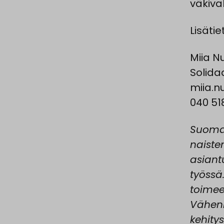
väkival
Lisätie
Miia N
Solida
miia.n
040 51
Suomal
naiste
asiant
työssä
toimee
Vähen
kehity