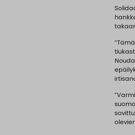
Solida
hankke
takaam
“Tämä 
tiukas
Noudat
epäilyk
irtisa
”Varmi
suomal
sovitt
olevie