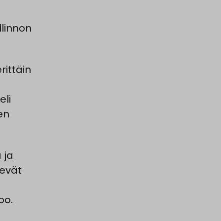
linnon
ittäin
li
en
 ja
evät
oo.