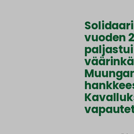
Solidaar
vuoden 2
paljastui
väärinkä
Muungan
hankkees
Kavalluk
vapautet