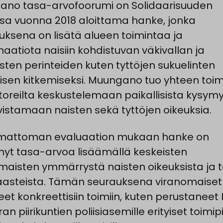
no tasa-arvofoorumi on Solidaarisuuden
sa vuonna 2018 aloittama hanke, jonka
tuksena on lisätä alueen toimintaa ja
naatiota naisiin kohdistuvan väkivallan ja
listen perinteiden kuten tyttöjen sukuelinten
isen kitkemiseksi. Muungano tuo yhteen toimi
ktoreilta keskustelemaan paikallisista kysymy
vistamaan naisten sekä tyttöjen oikeuksia.
umattoman evaluaation mukaan hanke on
nyt tasa-arvoa lisäämällä keskeisten
maisten ymmärrystä naisten oikeuksista ja 
asteista. Tämän seurauksena viranomaiset
et konkreettisiin toimiin, kuten perustaneet K
n piirikuntien poliisiasemille erityiset toimip