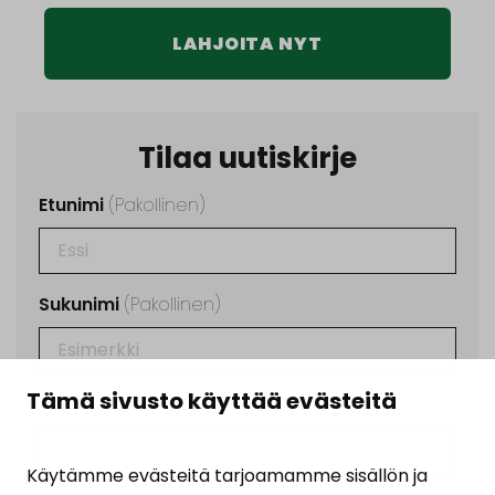
LAHJOITA NYT
Tilaa uutiskirje
Etunimi
(Pakollinen)
Sukunimi
(Pakollinen)
Tämä sivusto käyttää evästeitä
Sähköposti
(Pakollinen)
Käytämme evästeitä tarjoamamme sisällön ja