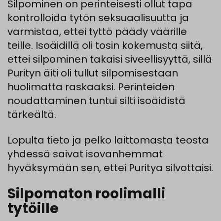
Silpominen on perinteisesti ollut tapa
kontrolloida tytön seksuaalisuutta ja
varmistaa, ettei tyttö päädy väärille
teille. Isoäidillä oli tosin kokemusta siitä,
ettei silpominen takaisi siveellisyyttä, sillä
Purityn äiti oli tullut silpomisestaan
huolimatta raskaaksi. Perinteiden
noudattaminen tuntui silti isoäidistä
tärkeältä.
Lopulta tieto ja pelko laittomasta teosta
yhdessä saivat isovanhemmat
hyväksymään sen, ettei Puritya silvottaisi.
Silpomaton roolimalli
tytöille