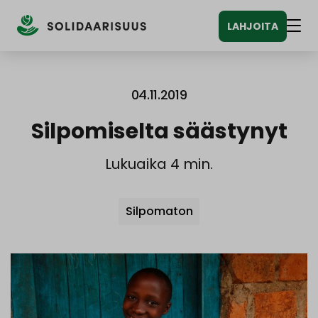
Siirry
LAHJOITA
sisältöön
Vali
04.11.2019
Silpomiselta säästynyt
Lukuaika 4 min.
Avainsanat
Silpomaton