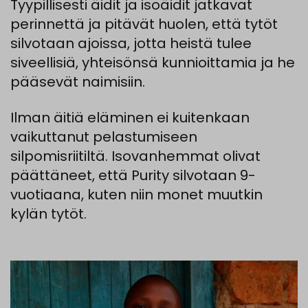
Tyypillisesti äidit ja isoäidit jatkavat
perinnettä ja pitävät huolen, että tytöt
silvotaan ajoissa, jotta heistä tulee
siveellisiä, yhteisönsä kunnioittamia ja he
pääsevät naimisiin.
Ilman äitiä eläminen ei kuitenkaan
vaikuttanut pelastumiseen
silpomisriitiltä. Isovanhemmat olivat
päättäneet, että Purity silvotaan 9-
vuotiaana, kuten niin monet muutkin
kylän tytöt.