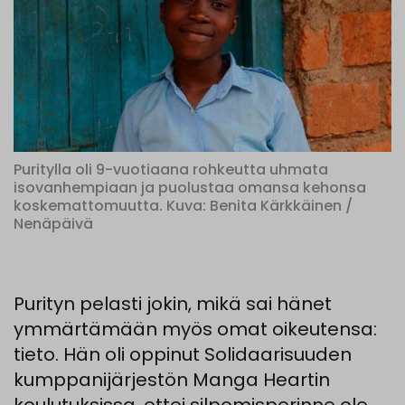
Puritylla oli 9-vuotiaana rohkeutta uhmata
isovanhempiaan ja puolustaa omansa kehonsa
koskemattomuutta. Kuva: Benita Kärkkäinen /
Nenäpäivä
Purityn pelasti jokin, mikä sai hänet
ymmärtämään myös omat oikeutensa:
tieto. Hän oli oppinut Solidaarisuuden
kumppanijärjestön Manga Heartin
koulutuksissa, ettei silpomisperinne ole