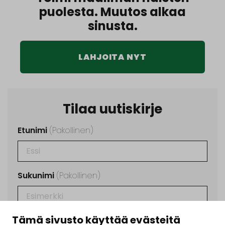
puolesta. Muutos alkaa
sinusta.
LAHJOITA NYT
Tilaa uutiskirje
Etunimi
(Pakollinen)
Sukunimi
(Pakollinen)
Tämä sivusto käyttää evästeitä
Sähköposti
(Pakollinen)