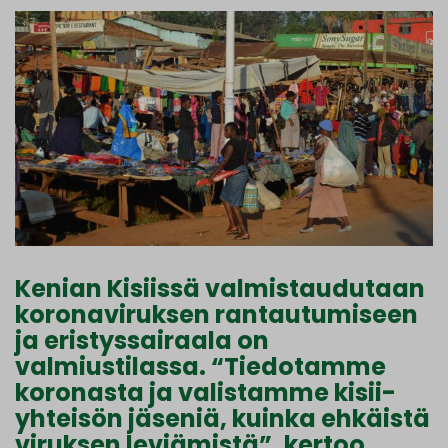
Kenian Kisiissä valmistaudutaan
koronaviruksen rantautumiseen
ja eristyssairaala on
valmiustilassa. “Tiedotamme
koronasta ja valistamme kisii-
yhteisön jäseniä, kuinka ehkäistä
viruksen leviämistä”, kertoo