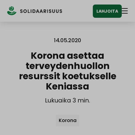
Siirry
LAHJOITA
sisältöön
Vali
14.05.2020
Korona asettaa
terveydenhuollon
resurssit koetukselle
Keniassa
Lukuaika 3 min.
Avainsanat
Korona