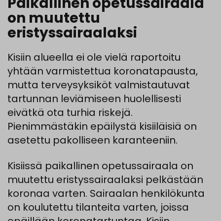
Paikallinen opetussairaala
on muutettu
eristyssairaalaksi
Kisiin alueella ei ole vielä raportoitu
yhtään varmistettua koronatapausta,
mutta terveysyksiköt valmistautuvat
tartunnan leviämiseen huolellisesti
eivätkä ota turhia riskejä.
Pienimmästäkin epäilystä kisiiläisiä on
asetettu pakolliseen karanteeniin.
Kisiissä paikallinen opetussairaala on
muutettu eristyssairaalaksi pelkästään
koronaa varten. Sairaalan henkilökunta
on koulutettu tilanteita varten, joissa