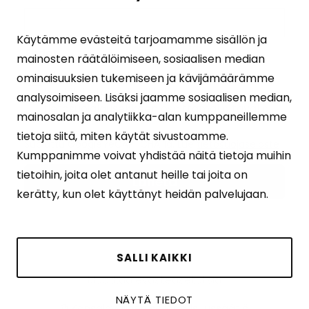
Käytämme evästeitä tarjoamamme sisällön ja
Ehdot
(Pakollinen)
mainosten räätälöimiseen, sosiaalisen median
Tilaamalla uutiskirjeen hyväksyt
ominaisuuksien tukemiseen ja kävijämäärämme
henkilötietojesi käsittelyn
analysoimiseen. Lisäksi jaamme sosiaalisen median,
tietosuojalausekkeen
osoittamalla tavalla.
mainosalan ja analytiikka-alan kumppaneillemme
tietoja siitä, miten käytät sivustoamme.
Suojattu Google reCAPTCHA:lla. Lue
tietosuojaseloste
ja
käyttöehdot
.
Kumppanimme voivat yhdistää näitä tietoja muihin
tietoihin, joita olet antanut heille tai joita on
kerätty, kun olet käyttänyt heidän palvelujaan.
SALLI KAIKKI
Muokkaa evästeasetuksia
NÄYTÄ TIEDOT
© Kansainvälinen solidaarisuussäätiö