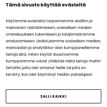
Tämä sivusto käyttää evästeitä
Sähköposti
(Pakollinen)
Käytämme evästeitä tarjoamamme sisällön ja
Ehdot
(Pakollinen)
mainosten räätälöimiseen, sosiaalisen median
Tilaamalla uutiskirjeen hyväksyt
ominaisuuksien tukemiseen ja kävijämäärämme
henkilötietojesi käsittelyn
analysoimiseen. Lisäksi jaamme sosiaalisen median,
tietosuojalausekkeen
osoittamalla tavalla.
mainosalan ja analytiikka-alan kumppaneillemme
tietoja siitä, miten käytät sivustoamme.
Suojattu Google reCAPTCHA:lla. Lue
tietosuojaseloste
ja
käyttöehdot
.
Kumppanimme voivat yhdistää näitä tietoja muihin
tietoihin, joita olet antanut heille tai joita on
kerätty, kun olet käyttänyt heidän palvelujaan.
SALLI KAIKKI
Muokkaa evästeasetuksia