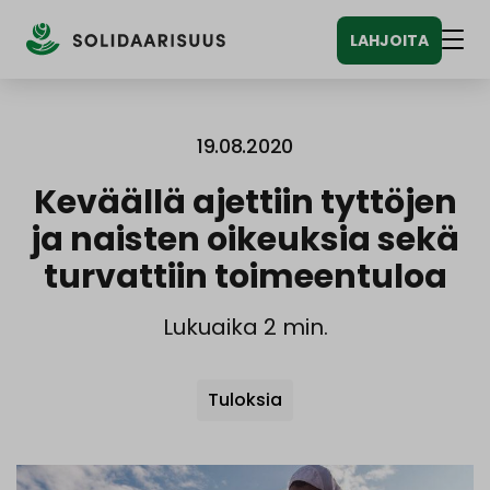
Siirry
LAHJOITA
sisältöön
Vali
19.08.2020
Keväällä ajettiin tyttöjen
ja naisten oikeuksia sekä
turvattiin toimeentuloa
Lukuaika 2 min.
Avainsanat
Tuloksia