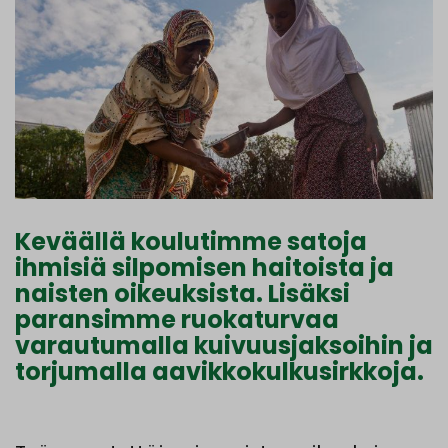
Keväällä koulutimme satoja
ihmisiä silpomisen haitoista ja
naisten oikeuksista. Lisäksi
paransimme ruokaturvaa
varautumalla kuivuusjaksoihin ja
torjumalla aavikkokulkusirkkoja.