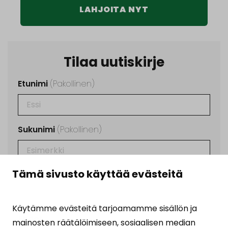
LAHJOITA NYT
Tilaa uutiskirje
Etunimi
(Pakollinen)
Sukunimi
(Pakollinen)
Tämä sivusto käyttää evästeitä
Sähköposti
(Pakollinen)
Käytämme evästeitä tarjoamamme sisällön ja
Ehdot
(Pakollinen)
mainosten räätälöimiseen, sosiaalisen median