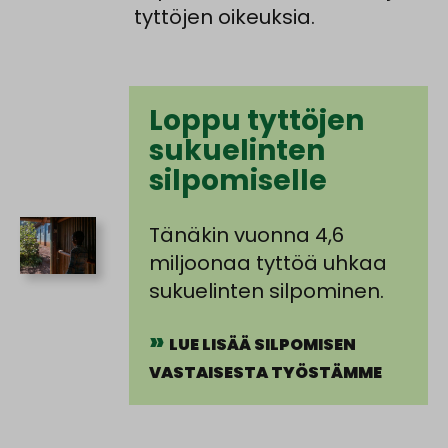
tyttöjen oikeuksia.
Loppu tyttöjen
suku­­­elinten
silpomiselle
Tänäkin vuonna 4,6
miljoonaa tyttöä uhkaa
sukuelinten silpominen.
LUE LISÄÄ SILPOMISEN
VASTAISESTA TYÖSTÄMME