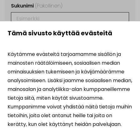
Sukunimi
(Pakollinen)
Tämä sivusto käyttää evästeitä
Sähköposti
(Pakollinen)
Käytämme evästeitä tarjoamamme sisällön ja
Ehdot
(Pakollinen)
mainosten räätälöimiseen, sosiaalisen median
Tilaamalla uutiskirjeen hyväksyt
ominaisuuksien tukemiseen ja kävijämäärämme
henkilötietojesi käsittelyn
analysoimiseen. Lisäksi jaamme sosiaalisen median,
tietosuojalausekkeen
osoittamalla tavalla.
mainosalan ja analytiikka-alan kumppaneillemme
tietoja siitä, miten käytät sivustoamme.
Suojattu Google reCAPTCHA:lla. Lue
tietosuojaseloste
Kumppanimme voivat yhdistää näitä tietoja muihin
ja
käyttöehdot
.
tietoihin, joita olet antanut heille tai joita on
kerätty, kun olet käyttänyt heidän palvelujaan.