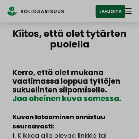
Siirry
LAHJOITA
sisältöön
Vali
Kiitos, että olet tytärten
puolella
Kerro, että olet mukana
vaatimassa loppua tyttöjen
sukuelinten silpomiselle.
Jaa oheinen kuva somessa.
Kuvan lataaminen onnistuu
seuraavasti:
1. Klikkaa alla olevaa linkkiä tai