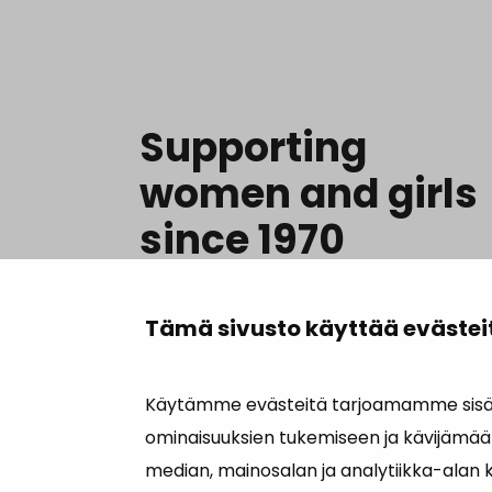
Supporting
women and girls
since 1970
Tämä sivusto käyttää evästei
OUR WORK
Käytämme evästeitä tarjoamamme sisäll
ominaisuuksien tukemiseen ja kävijämää
Key documents
Complaints
Cookie settings
median, mainosalan ja analytiikka-alan 