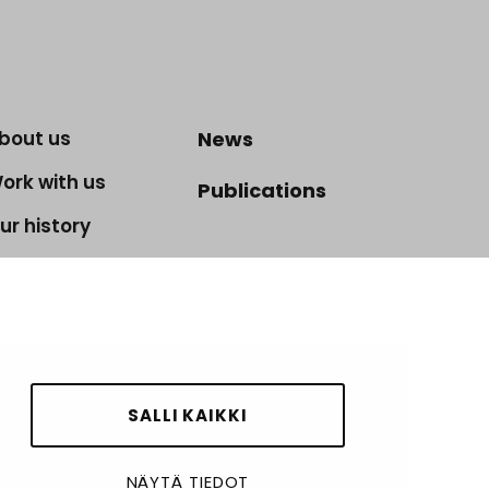
bout us
News
ork with us
Publications
ur history
SALLI KAIKKI
© Kansainvälinen solidaarisuussäätiö
NÄYTÄ TIEDOT