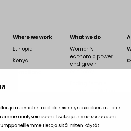
Where we work
What we do
A
Ethiopia
Women’s
W
economic power
Kenya
O
and green
economy
Somaliland
Ending female
tä
genital mutilation
ön ja mainosten räätälöimiseen, sosiaalisen median
rämme analysoimiseen. Lisäksi jaamme sosiaalisen
kumppaneillemme tietoja siitä, miten käytät