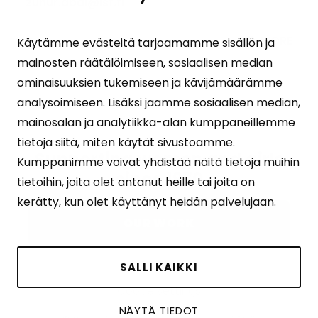
zuhur.abdi@isf.fi
MORE
Käytämme evästeitä tarjoamamme sisällön ja
mainosten räätälöimiseen, sosiaalisen median
ominaisuuksien tukemiseen ja kävijämäärämme
analysoimiseen. Lisäksi jaamme sosiaalisen median,
mainosalan ja analytiikka-alan kumppaneillemme
tietoja siitä, miten käytät sivustoamme.
Supporting women and girls
Kumppanimme voivat yhdistää näitä tietoja muihin
since 1970
tietoihin, joita olet antanut heille tai joita on
kerätty, kun olet käyttänyt heidän palvelujaan.
OUR WORK
SALLI KAIKKI
Cookie settings
NÄYTÄ TIEDOT