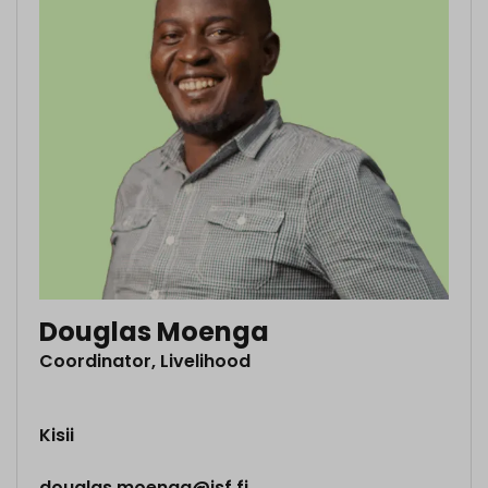
Douglas Moenga
Coordinator, Livelihood
Kisii
douglas.moenga@isf.fi